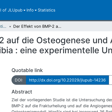
ll of JLUpub
Info
Statistics
Dissertationen/Habilitationen
Der Effekt von BMP-2 auf die Osteogenese und Angiogenese nach Osteotomie an der Tibia : eine experimentelle Untersuchung am Rattenmodell
-2 auf die Osteogenese und
ibia : eine experimentelle 
Quotable link
DOI:
http://dx.doi.org/10.22029/jlupub-14236
Abstract
Ziel der vorliegenden Studie ist die Untersuchung de
BMP-2 auf die Frakturheilung und auf die Angiogenes
Osteotomiemodell. Hierfür sind bei insgesamt 36 Rat