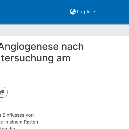
Log In
 Angiogenese nach
Untersuchung am
s Einflusses von
e in einem Ratten-
ten die