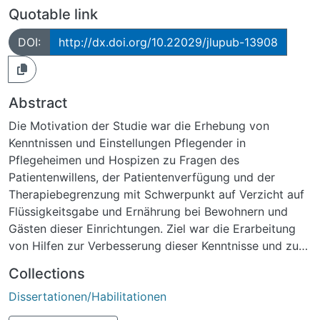
Quotable link
DOI:
http://dx.doi.org/10.22029/jlupub-13908
Abstract
Die Motivation der Studie war die Erhebung von
Kenntnissen und Einstellungen Pflegender in
Pflegeheimen und Hospizen zu Fragen des
Patientenwillens, der Patientenverfügung und der
Therapiebegrenzung mit Schwerpunkt auf Verzicht auf
Flüssigkeitsgabe und Ernährung bei Bewohnern und
Gästen dieser Einrichtungen. Ziel war die Erarbeitung
von Hilfen zur Verbesserung dieser Kenntnisse und zur
Steigerung der Beachtung der Autonomie der
Collections
Bewohner.Dafür wurden mit einer quantitativen Studie
Dissertationen/Habilitationen
mittels eines strukturierten, fragebogenbasierten
Interviews und vier klinischen Fallbeispielen in jeweils