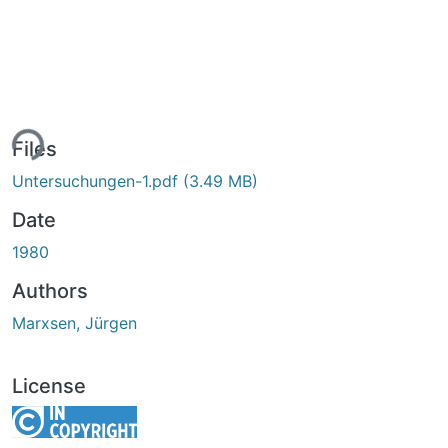
ing...
Files
Untersuchungen-1.pdf
(3.49 MB)
Date
1980
Authors
Marxsen, Jürgen
License