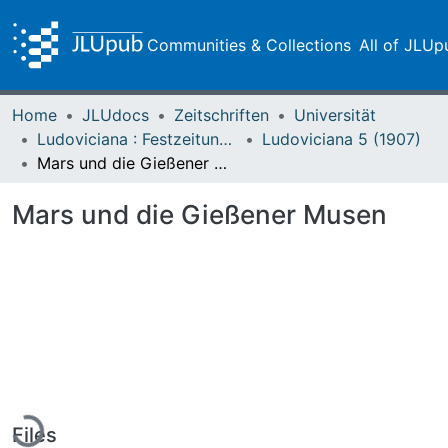
Communities & Collections
All of JLUp
Home
JLUdocs
Zeitschriften
Universität
Ludoviciana : Festzeitung zur dritten Jahrhundertfeier der Universität Gießen
Ludoviciana 5 (1907)
Mars und die Gießener Musen
Mars und die Gießener Musen
ading...
Files