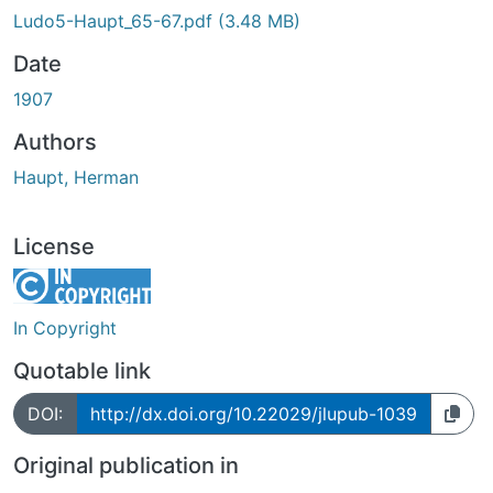
Ludo5-Haupt_65-67.pdf
(3.48 MB)
Date
1907
Authors
Haupt, Herman
License
In Copyright
Quotable link
DOI:
http://dx.doi.org/10.22029/jlupub-1039
Original publication in