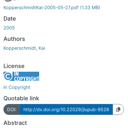
KopperschmidtKai-2005-05-27.pdf
(1.33 MB)
Date
2005
Authors
Kopperschmidt, Kai
License
In Copyright
Quotable link
DOI:
http://dx.doi.org/10.22029/jlupub-9528
Abstract