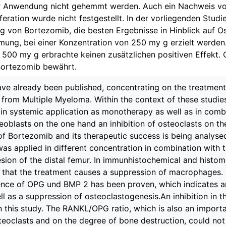
er Anwendung nicht gehemmt werden. Auch ein Nachweis vo
feration wurde nicht festgestellt. In der vorliegenden Stu
 von Bortezomib, die besten Ergebnisse in Hinblick auf O
ung, bei einer Konzentration von 250 my g erzielt werden.
 500 my g erbrachte keinen zusätzlichen positiven Effekt. C
Bortezomib bewährt.
ave already been published, concentrating on the treatment 
g from Multiple Myeloma. Within the context of these studi
 in systemic application as monotherapy as well as in comb
teoblasts on the one hand an inhibition of osteoclasts on th
 of Bortezomib and its therapeutic success is being analyse
as applied in different concentration in combination with 
esion of the distal femur. In immunhistochemical and histo
that the treatment causes a suppression of macrophages. I
nce of OPG und BMP 2 has been proven, which indicates an 
ll as a suppression of osteoclastogenesis.An inhibition in
 this study. The RANKL/OPG ratio, which is also an importa
eoclasts and on the degree of bone destruction, could not