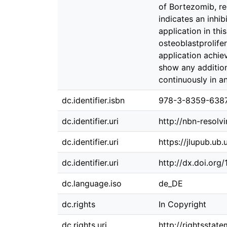
of Bortezomib, re
indicates an inhib
application in th
osteoblastprolife
application achie
show any addition
continuously in a
dc.identifier.isbn
978-3-8359-638
dc.identifier.uri
http://nbn-resolv
dc.identifier.uri
https://jlupub.ub
dc.identifier.uri
http://dx.doi.org
dc.language.iso
de_DE
dc.rights
In Copyright
dc.rights.uri
http://rightsstat