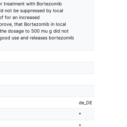
er treatment with Bortezomib
ould not be suppressed by local
of for an increased
prove, that Bortezomib in local
g the dosage to 500 mu g did not
f good use and releases bortezomib
de_DE
*
*