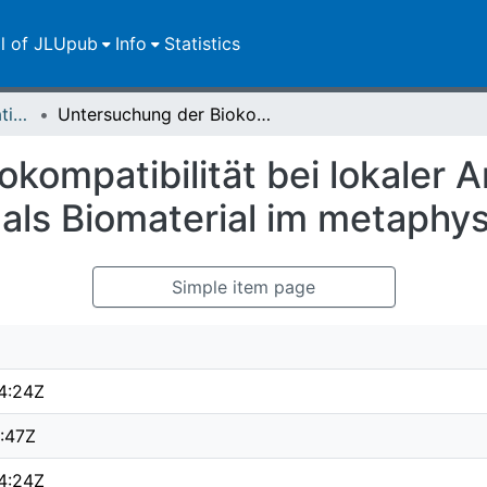
ll of JLUpub
Info
Statistics
Dissertationen/Habilitationen
Untersuchung der Biokompatibilität bei lokaler Anwendung von Bortezomib mit CPC als Biomaterial im metaphysären Knochen
okompatibilität bei lokaler
als Biomaterial im metaphy
Simple item page
4:24Z
:47Z
4:24Z