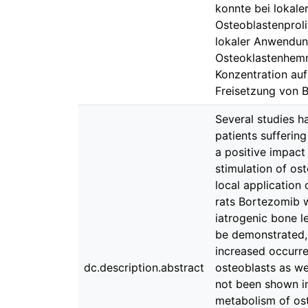
konnte bei lokal
Osteoblastenproli
lokaler Anwendung
Osteoklastenhemm
Konzentration auf
Freisetzung von 
Several studies h
patients sufferin
a positive impact
stimulation of os
local application
rats Bortezomib w
iatrogenic bone l
be demonstrated, 
increased occurre
dc.description.abstract
osteoblasts as we
not been shown in
metabolism of ost