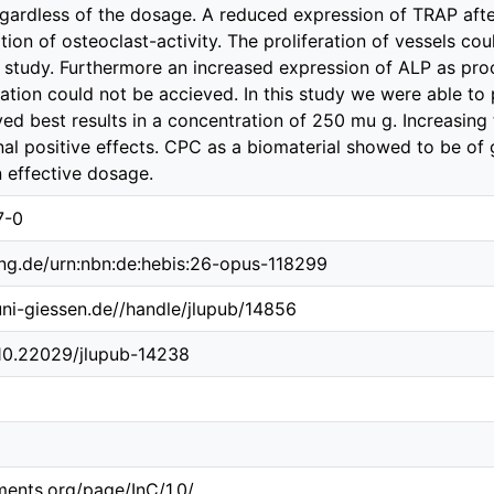
gardless of the dosage. A reduced expression of TRAP aft
ition of osteoclast-activity. The proliferation of vessels c
is study. Furthermore an increased expression of ALP as pro
ration could not be accieved. In this study we were able to 
ved best results in a concentration of 250 mu g. Increasin
al positive effects. CPC as a biomaterial showed to be o
n effective dosage.
7-0
ing.de/urn:nbn:de:hebis:26-opus-118299
.uni-giessen.de//handle/jlupub/14856
/10.22029/jlupub-14238
ements.org/page/InC/1.0/