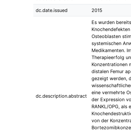
dc.date.issued
2015
Es wurden bereits
Knochendefekten 
Osteoblasten sti
systemischen Anw
Medikamenten. Im
Therapieerfolg un
Konzentrationen 
distalen Femur a
gezeigt werden, 
wissenschaftlich
eine vermehrte Os
dc.description.abstract
der Expression v
RANKL/OPG, als e
Knochendestrukti
von der Konzentr
Bortezomibkonzent