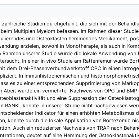
 zahlreiche Studien durchgeführt, die sich mit der Behandl
beim Multiplen Myelom befassen. Im Rahmen dieser Studie
mulierendes und Osteoklasten hemmendes Medikament, posit
endung erzielen, sowohl in Monotherapie, als auch in Komb
 Rahmen unserer Studie wurde die lokale Anwendung von 
tersucht. In einer in vivo Studie am Rattenfemur wurde Bo
mit dem Drei-Phasenverbundwerkstoff CPC in einen iatrog
ppliziert. In immunhistochemischen und histomorphometris
dass es zu einer entsprechenden Supprimierung von Marko
en Abeit wurde ein vermehrter Nachweis von OPG und BMP 2
teoblastenaktivität und eine Suppression der Osteoklastog
on RANKL konnte in unserer Studie nicht nachgewiesen werd
ntscheidender Indikator für einen erhöhten Metabolismus 
on, konnte durch die lokale Applikation von Bortezomib ni
ation. Auch ein reduzierter Nachweis von TRAP nach Behan
rationen, deutet auf eine Hemmung der Osteoklastenaktivit