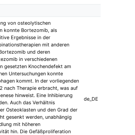
ung von osteolytischen
n konnte Bortezomib, als
ive Ergebnisse in der
inationstherapien mit anderen
Bortezomib und deren
rtezomib in verschiedenen
en gesetzten Knochendefekt am
chen Untersuchungen konnte
phagen kommt. In der vorliegenden
 nach Therapie erbracht, was auf
enese hinweist. Eine Inhibierung
de_DE
en. Auch das Verhältnis
der Osteoklasten und den Grad der
cht gesenkt werden, unabhängig
dlung mit höheren
ät hin. Die Gefäßproliferation