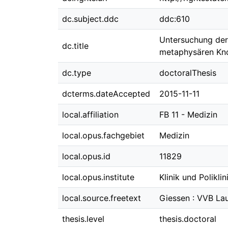
dc.subject.ddc
ddc:610
Untersuchung der
dc.title
metaphysären Kn
dc.type
doctoralThesis
dcterms.dateAccepted
2015-11-11
local.affiliation
FB 11 - Medizin
local.opus.fachgebiet
Medizin
local.opus.id
11829
local.opus.institute
Klinik und Polikli
local.source.freetext
Giessen : VVB Lau
thesis.level
thesis.doctoral