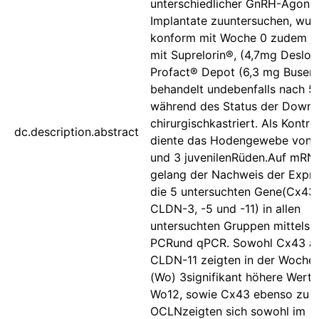
unterschiedlicher GnRH-Agonis
Implantate zuuntersuchen, wur
konform mit Woche 0 zudem j
mit Suprelorin®, (4,7mg Deslore
Profact® Depot (6,3 mg Busere
behandelt undebenfalls nach 
während des Status der Downr
chirurgischkastriert. Als Kontr
dc.description.abstract
diente das Hodengewebe von 5
und 3 juvenilenRüden.Auf mR
gelang der Nachweis der Expre
die 5 untersuchten Gene(Cx43
CLDN-3, -5 und -11) in allen
untersuchten Gruppen mittels 
PCRund qPCR. Sowohl Cx43 al
CLDN-11 zeigten in der Woche
(Wo) 3signifikant höhere Werte 
Wo12, sowie Cx43 ebenso zu W
OCLNzeigten sich sowohl im