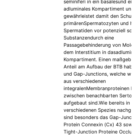
seminiferi in ein basalesund ein
adluminales Kompartiment und
gewährleistet damit den Schut
primärenSpermatozyten und ha
Spermatiden vor potenziell sch
Substanzendurch eine
Passagebehinderung von Molek
dem Interstitium in dasadlumin
Kompartiment. Einen maßgebli
Anteil am Aufbau der BTB habe
und Gap-Junctions, welche wi
aus verschiedenen
integralenMembranproteinen lok
zwischen benachbarten Sertoli
aufgebaut sind.Wie bereits in
verschiedenen Spezies nachge
sind besonders das Gap-Junct
Protein Connexin (Cx) 43 sowi
Tight-Junction Proteine Occlu