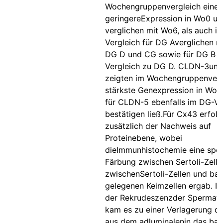
Wochengruppenvergleich eine s
geringereExpression in Wo0 u
verglichen mit Wo6, als auch i
Vergleich für DG Averglichen m
DG D und CG sowie für DG B i
Vergleich zu DG D. CLDN-3und
zeigten im Wochengruppenverg
stärkste Genexpression in Wo0
für CLDN-5 ebenfalls im DG-Ve
bestätigen ließ.Für Cx43 erfolg
zusätzlich der Nachweis auf
Proteinebene, wobei
dieImmunhistochemie eine spez
Färbung zwischen Sertoli-Zell
zwischenSertoli-Zellen und bas
gelegenen Keimzellen ergab. Im
der Rekrudeszenzder Spermat
kam es zu einer Verlagerung de
aus dem adluminalenin das bas