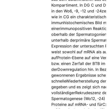
Kompartiment. In DG C und DG
in den Wo6, -9, -12 und -24zeig
wie in CG ein charakteristische
immunhistochemisches Bild mit
einerimmunopositiven Reaktion 
oberhalb der Spermatogonien 
unterhalb derprimäre Spermato
Expression der untersuchten Pr
weist sowohl auf mRNA als au
aufProtein-Ebene auf eine Ver
bzw. einen Zerfall der BTB im V
derDownregulation hin. In Bezu
gewonnenen Ergebnisse schein
schnelleWiederherstellung der
gegeben und es zeigt sich nac
vollständigerRekrudeszenz der
Spermatogenese (Wo12, -24) fü
Proteine auf mRNA- und fürCx