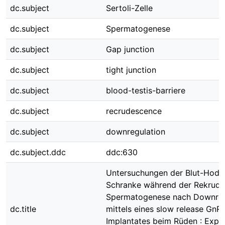
dc.subject
Sertoli-Zelle
dc.subject
Spermatogenese
dc.subject
Gap junction
dc.subject
tight junction
dc.subject
blood-testis-barriere
dc.subject
recrudescence
dc.subject
downregulation
dc.subject.ddc
ddc:630
Untersuchungen der Blut-Hode
Schranke während der Rekrude
Spermatogenese nach Downreg
dc.title
mittels eines slow release GnR
Implantates beim Rüden : Expr