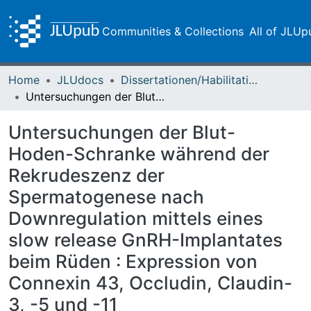
Communities & Collections
All of JLUp
Home
JLUdocs
Dissertationen/Habilitationen
Untersuchungen der Blut-Hoden-Schranke während der Rekrudeszenz der Spermatogenese nach Downregulation mittels eines slow release GnRH-Implantates beim Rüden : Expression von Connexin 43, Occludin, Claudin-3, -5 und -11
Untersuchungen der Blut-
Hoden-Schranke während der
Rekrudeszenz der
Spermatogenese nach
Downregulation mittels eines
slow release GnRH-Implantates
beim Rüden : Expression von
Connexin 43, Occludin, Claudin-
3, -5 und -11