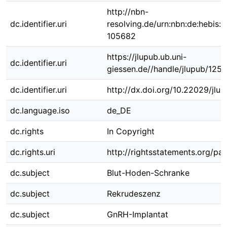
http://nbn-
dc.identifier.uri
resolving.de/urn:nbn:de:hebis:
105682
https://jlupub.ub.uni-
dc.identifier.uri
giessen.de//handle/jlupub/125
dc.identifier.uri
http://dx.doi.org/10.22029/jlu
dc.language.iso
de_DE
dc.rights
In Copyright
dc.rights.uri
http://rightsstatements.org/pag
dc.subject
Blut-Hoden-Schranke
dc.subject
Rekrudeszenz
dc.subject
GnRH-Implantat