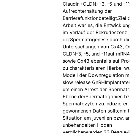
Claudin (CLDN) -3, -5 und -11 
Aufrechterhaltung der
Barrierefunktionbeteiligt.Ziel di
Arbeit war es, die Entwicklung
im Verlauf der Rekrudeszenz
derSpermatogenese durch die
Untersuchungen von Cx43, OC
CLDN-3, -5, und -11auf mRNA
sowie Cx43 ebenfalls auf Prot
zu charakterisieren.Hierbei wu
Modell der Downregulation mitt
slow release GnRHImplantatesg
um einen Arrest der Spermato
Ebene derSpermatogonien bzw
Spermatozyten zu induzieren. 
gewonnenen Daten solltenmit 
Situation am juvenilen bzw. am
unbehandelten Hoden
verglichenwerden.23 Beagle-R