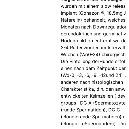
wurden mit einem slow releas
Implant (Gonazon ®, 18,5mg A
Nafarelin) behandelt, welches 
Monaten nach Downregulation
derendokrinen und germinative
Hodenfunktion entfernt wurde.
3-4 Rüdenwurden im Intervall 
Wochen (Wo0-24) chirurgisch ka
Die Einteilung derHunde erfol
einen nach dem Zeitpunkt der K
(Wo-0, -3, -6, -9, -12und 24) 
anderen nach histologischen
Charakteristika, d.h. den amwe
entwickelten Keimzellen ( deve
groups : DG A (Spermatozyten
(runde Spermatiden), DG C
(elongierende Spermatiden) u
(elongierteSpermatiden)). Um 