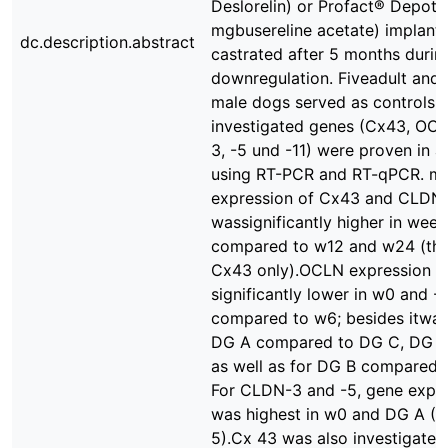
Deslorelin) or Profact® Depot 
mgbusereline acetate) implant
dc.description.abstract
castrated after 5 months durin
downregulation. Fiveadult and 
male dogs served as controls.
investigated genes (Cx43, OC
3, -5 und -11) were proven in a
using RT-PCR and RT-qPCR. 
expression of Cx43 and CLDN-
wassignificantly higher in week
compared to w12 and w24 (the 
Cx43 only).OCLN expression 
significantly lower in w0 and -
compared to w6; besides itwas
DG A compared to DG C, DG 
as well as for DG B comparedt
For CLDN-3 and -5, gene expr
was highest in w0 and DG A (
5).Cx 43 was also investigated