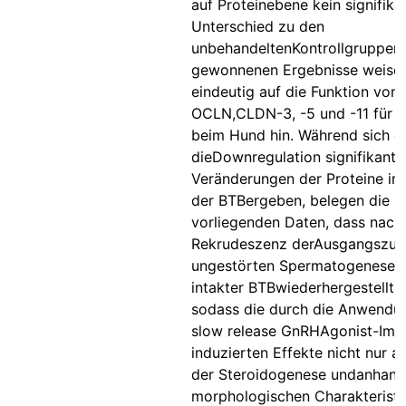
auf Proteinebene kein signifika
Unterschied zu den
unbehandeltenKontrollgruppen.
gewonnenen Ergebnisse weise
eindeutig auf die Funktion von
OCLN,CLDN-3, -5 und -11 für d
beim Hund hin. Während sich d
dieDownregulation signifikante
Veränderungen der Proteine im
der BTBergeben, belegen die
vorliegenden Daten, dass nach 
Rekrudeszenz derAusgangszus
ungestörten Spermatogenese 
intakter BTBwiederhergestellt w
sodass die durch die Anwendu
slow release GnRHAgonist-Imp
induzierten Effekte nicht nur a
der Steroidogenese undanhand
morphologischen Charakteristi