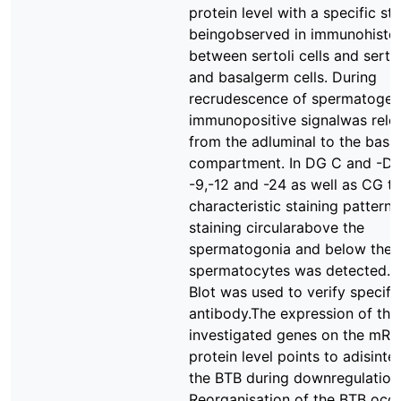
protein level with a specific st
beingobserved in immunohisto
between sertoli cells and sertol
and basalgerm cells. During
recrudescence of spermatogene
immunopositive signalwas relo
from the adluminal to the basal
compartment. In DG C and -D,
-9,-12 and -24 as well as CG t
characteristic staining pattern 
staining circularabove the
spermatogonia and below the 
spermatocytes was detected.W
Blot was used to verify specific
antibody.The expression of the
investigated genes on the mR
protein level points to adisinte
the BTB during downregulation
Reorganisation of the BTB occu