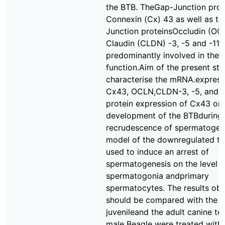
the BTB. TheGap-Junction prot
Connexin (Cx) 43 as well as th
Junction proteinsOccludin (OC
Claudin (CLDN) -3, -5 and -11 
predominantly involved in theba
function.Aim of the present st
characterise the mRNA.express
Cx43, OCLN,CLDN-3, -5, and -
protein expression of Cx43 on
development of the BTBduring
recrudescence of spermatogen
model of the downregulated te
used to induce an arrest of
spermatogenesis on the level o
spermatogonia andprimary
spermatocytes. The results ob
should be compared with the
juvenileand the adult canine tes
male Beagle were treated with