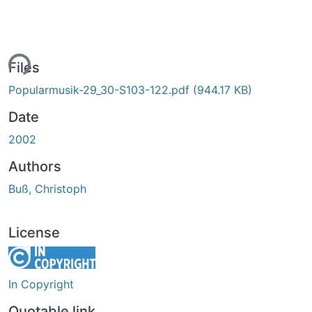
ing...
Files
Popularmusik-29_30-S103-122.pdf
(944.17 KB)
Date
2002
Authors
Buß, Christoph
License
In Copyright
Quotable link