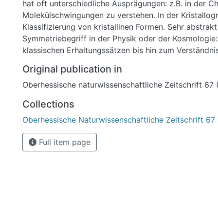
hat oft unterschiedliche Ausprägungen: z.B. in der Ch
Molekülschwingungen zu verstehen. In der Kristallogr
Klassifizierung von kristallinen Formen. Sehr abstrakt 
Symmetriebegriff in der Physik oder der Kosmologie:
klassischen Erhaltungssätzen bis hin zum Verständni
ersten Momenten nach dem Urknall geschah. Immer i
Original publication in
gefordert. In vielen Fällen benötigt man mit der Grup
Oberhessische naturwissenschaftliche Zeitschrift 67 
wichtiges Teilgebiet der Mathematik. Der vorliegende
anhand einiger weniger Beispiele die Bandbreite der
Collections
in einzelnen Naturwissenschaften und der Mathemati
Oberhessische Naturwissenschaftliche Zeitschrift 67
leicht verständliche Art und Weise aufzeigen.
Full item page