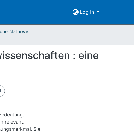
Log In
Oberhessische Naturwissenschaftliche Zeitschrift 67 (2017)
ssenschaften : eine
 Bedeutung.
n relevant,
nungsmerkmal. Sie