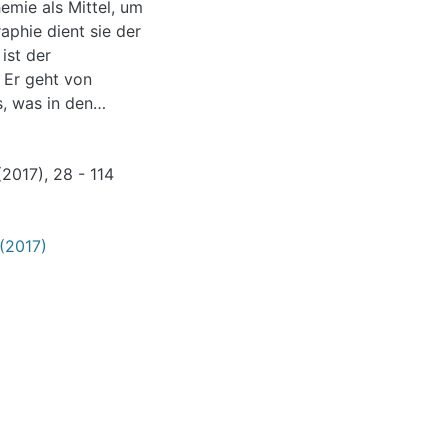
emie als Mittel, um
aphie dient sie der
ist der
 Er geht von
s, was in den
st die Mathematik
pentheorie ein
(2017), 28 - 114
 Beitrag soll
 Symmetrieeffekte
k auf möglichst
 (2017)