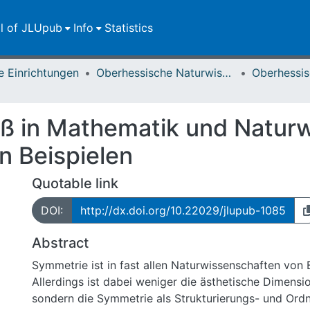
ll of JLUpub
Info
Statistics
e Einrichtungen
Oberhessische Naturwissenschaftliche Zeitschrift
 in Mathematik und Naturwi
n Beispielen
Quotable link
DOI:
http://dx.doi.org/10.22029/jlupub-1085
Abstract
Symmetrie ist in fast allen Naturwissenschaften von
Allerdings ist dabei weniger die ästhetische Dimensio
sondern die Symmetrie als Strukturierungs- und Ord