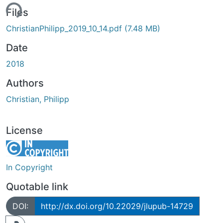
ing...
Files
ChristianPhilipp_2019_10_14.pdf
(7.48 MB)
Date
2018
Authors
Christian, Philipp
License
In Copyright
Quotable link
DOI:
http://dx.doi.org/10.22029/jlupub-14729