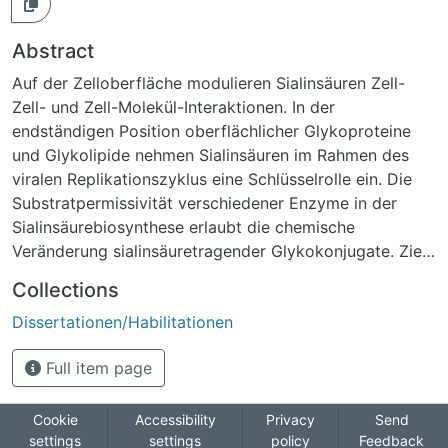
Abstract
Auf der Zelloberfläche modulieren Sialinsäuren Zell-
Zell- und Zell-Molekül-Interaktionen. In der
endständigen Position oberflächlicher Glykoproteine
und Glykolipide nehmen Sialinsäuren im Rahmen des
viralen Replikationszyklus eine Schlüsselrolle ein. Die
Substratpermissivität verschiedener Enzyme in der
Sialinsäurebiosynthese erlaubt die chemische
Veränderung sialinsäuretragender Glykokonjugate. Ziel
dieser Arbeit war es, künstlich sialylierte
Collections
Glykokonjugate anzureichern und diese als potentielle
Dissertationen/Habilitationen
Virostatika zu untersuchen. Die hergestellten
peracetylierten ManNAc-Analoga, OAc4-ManNProp und
Full item page
OAc4-ManNBut, dienten der Inkubation von A549-
Zellen, wobei es möglich war, bis zu 72 % der
natürlichen Sialinsäuren durch künstlich veränderte zu
Cookie
Accessibility
Privacy
Send
settings
settings
policy
Feedback
ersetzen. Es wurde unter verschiedenen Parametern ein