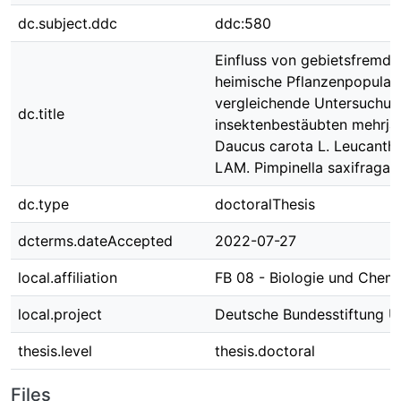
dc.subject.ddc
ddc:580
Einfluss von gebietsfremd
heimische Pflanzenpopulat
vergleichende Untersuchun
dc.title
insektenbestäubten mehrjäh
Daucus carota L. Leucant
LAM. Pimpinella saxifraga L
dc.type
doctoralThesis
dcterms.dateAccepted
2022-07-27
local.affiliation
FB 08 - Biologie und Chem
local.project
Deutsche Bundesstiftung 
thesis.level
thesis.doctoral
Files