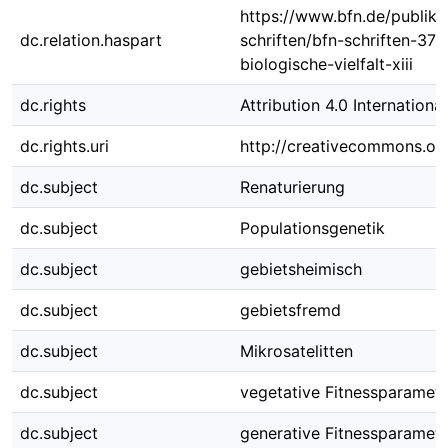
https://www.bfn.de/publika
dc.relation.haspart
schriften/bfn-schriften-370
biologische-vielfalt-xiii
dc.rights
Attribution 4.0 International
dc.rights.uri
http://creativecommons.org
dc.subject
Renaturierung
dc.subject
Populationsgenetik
dc.subject
gebietsheimisch
dc.subject
gebietsfremd
dc.subject
Mikrosatelitten
dc.subject
vegetative Fitnessparamete
dc.subject
generative Fitnessparamete