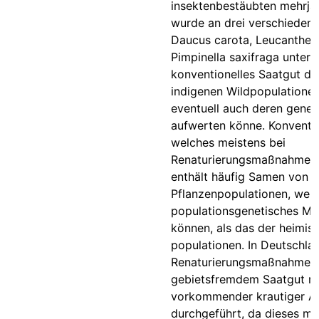
insektenbestäubten mehrjäh
wurde an drei verschieden
Daucus carota, Leucanthe
Pimpinella saxifraga unters
konventionelles Saatgut d
indigenen Wildpopulatione
eventuell auch deren genet
aufwerten könne. Konventio
welches meistens bei
Renaturierungsmaßnahmen 
enthält häufig Samen von 
Pflanzenpopulationen, welc
populationsgenetisches Mu
können, als das der heimis
populationen. In Deutschl
Renaturierungsmaßnahmen 
gebietsfremdem Saatgut na
vorkommender krautiger A
durchgeführt, da dieses meh