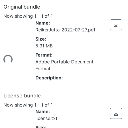
Original bundle
Now showing
1 - 1 of 1
Name:
ReikerJutta-2022-07-27.pdf
Size:
Loading...
5.31 MB
Format:
Adobe Portable Document
Format
Description:
License bundle
Now showing
1 - 1 of 1
Name:
license.txt
Size: