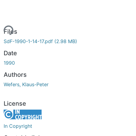
ing...
Files
SdF-1990-1-14-17.pdf
(2.98 MB)
Date
1990
Authors
Wefers, Klaus-Peter
License
In Copyright