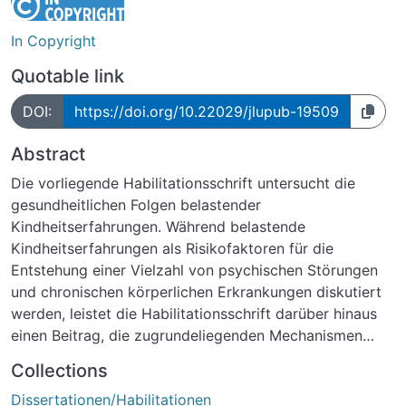
In Copyright
Quotable link
DOI:
https://doi.org/10.22029/jlupub-19509
Abstract
Die vorliegende Habilitationsschrift untersucht die
gesundheitlichen Folgen belastender
Kindheitserfahrungen. Während belastende
Kindheitserfahrungen als Risikofaktoren für die
Entstehung einer Vielzahl von psychischen Störungen
und chronischen körperlichen Erkrankungen diskutiert
werden, leistet die Habilitationsschrift darüber hinaus
einen Beitrag, die zugrundeliegenden Mechanismen
besser verstehen zu lernen und fokussiert dabei die
Collections
Bedeutung der Persönlichkeitsfunktionen –
Dissertationen/Habilitationen
insbesondere Strukturniveau, Mentalisierungsfähigkeit