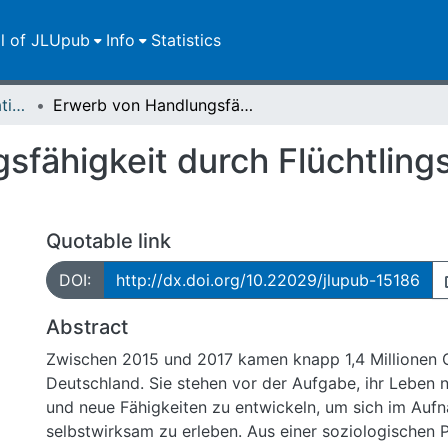
ll of JLUpub
Info
Statistics
Dissertationen/Habilitationen
Erwerb von Handlungsfähigkeit durch Flüchtlingsfrauen: Migration als Sozialisation?
fähigkeit durch Flüchtlings
Quotable link
DOI:
http://dx.doi.org/10.22029/jlupub-15186
Abstract
Zwischen 2015 und 2017 kamen knapp 1,4 Millionen 
Deutschland. Sie stehen vor der Aufgabe, ihr Leben 
und neue Fähigkeiten zu entwickeln, um sich im Auf
selbstwirksam zu erleben. Aus einer soziologischen 