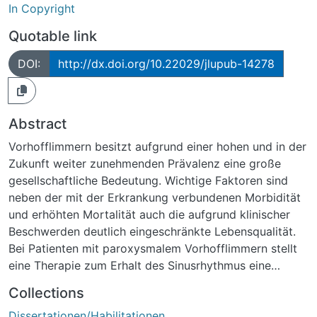
In Copyright
Quotable link
DOI:
http://dx.doi.org/10.22029/jlupub-14278
Abstract
Vorhofflimmern besitzt aufgrund einer hohen und in der
Zukunft weiter zunehmenden Prävalenz eine große
gesellschaftliche Bedeutung. Wichtige Faktoren sind
neben der mit der Erkrankung verbundenen Morbidität
und erhöhten Mortalität auch die aufgrund klinischer
Beschwerden deutlich eingeschränkte Lebensqualität.
Bei Patienten mit paroxysmalem Vorhofflimmern stellt
eine Therapie zum Erhalt des Sinusrhythmus eine
wichtige Therapieoption dar. Neben der
Collections
medikamentösen Behandlung hat sich seit einigen
Dissertationen/Habilitationen
Jahren die interventionelle Ablationstherapie etabliert.