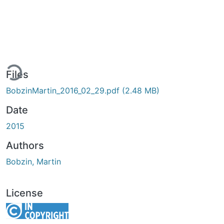
ding...
Files
BobzinMartin_2016_02_29.pdf
(2.48 MB)
Date
2015
Authors
Bobzin, Martin
License