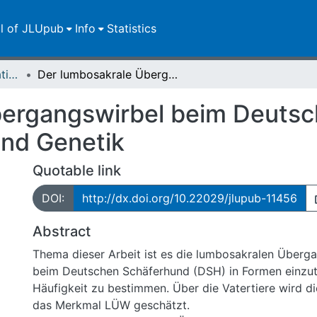
ll of JLUpub
Info
Statistics
Dissertationen/Habilitationen
Der lumbosakrale Übergangswirbel beim Deutschen Schäferhund : Formen, Häufigkeit und Genetik
ergangswirbel beim Deutsc
und Genetik
Quotable link
DOI:
http://dx.doi.org/10.22029/jlupub-11456
Abstract
Thema dieser Arbeit ist es die lumbosakralen Überg
beim Deutschen Schäferhund (DSH) in Formen einzute
Häufigkeit zu bestimmen. Über die Vatertiere wird die
das Merkmal LÜW geschätzt.