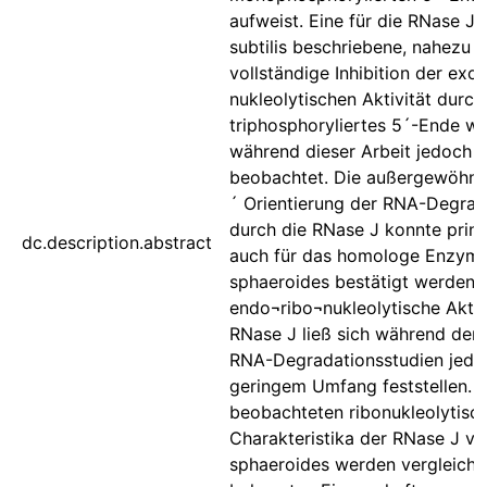
aufweist. Eine für die RNase J 
subtilis beschriebene, nahezu
vollständige Inhibition der exor
nukleolytischen Aktivität durch
triphosphoryliertes 5´-Ende w
während dieser Arbeit jedoch n
beobachtet. Die außergewöhnl
´ Orientierung der RNA-Degrad
durch die RNase J konnte prinzi
dc.description.abstract
auch für das homologe Enzym i
sphaeroides bestätigt werden. 
endo¬ribo¬nukleolytische Aktiv
RNase J ließ sich während der i
RNA-Degradationsstudien jedoc
geringem Umfang feststellen. 
beobachteten ribonukleolytisc
Charakteristika der RNase J vo
sphaeroides werden vergleich