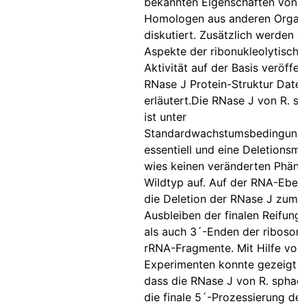
bekannten Eigenschaften von 
Homologen aus anderen Organ
diskutiert. Zusätzlich werden e
Aspekte der ribonukleolytische
Aktivität auf der Basis veröffen
RNase J Protein-Struktur Date
erläutert.Die RNase J von R. s
ist unter
Standardwachstumsbedingunge
essentiell und eine Deletionsm
wies keinen veränderten Phän
Wildtyp auf. Auf der RNA-Eben
die Deletion der RNase J zum
Ausbleiben der finalen Reifung 
als auch 3´-Enden der ribosom
rRNA-Fragmente. Mit Hilfe von 
Experimenten konnte gezeigt 
dass die RNase J von R. sphaer
die finale 5´-Prozessierung de