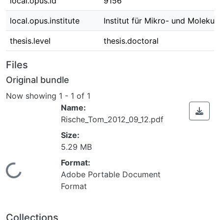
local.opus.id
9156
local.opus.institute
Institut für Mikro- und Molekul
thesis.level
thesis.doctoral
Files
Original bundle
Now showing
1 - 1 of 1
Name:
Rische_Tom_2012_09_12.pdf
Size:
5.29 MB
Format:
Loading...
Adobe Portable Document
Format
Collections