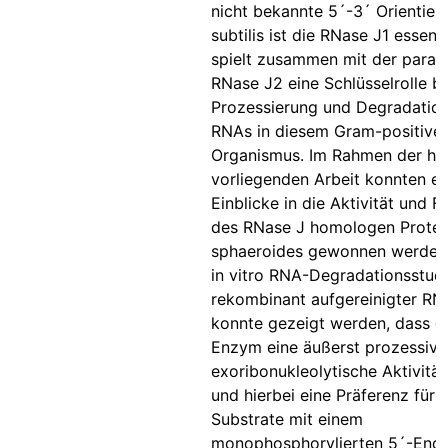
nicht bekannte 5´-3´ Orientieru
subtilis ist die RNase J1 essenti
spielt zusammen mit der paral
RNase J2 eine Schlüsselrolle be
Prozessierung und Degradation
RNAs in diesem Gram-positive
Organismus. Im Rahmen der hie
vorliegenden Arbeit konnten er
Einblicke in die Aktivität und F
des RNase J homologen Protei
sphaeroides gewonnen werden.
in vitro RNA-Degradationsstudi
rekombinant aufgereinigter RN
konnte gezeigt werden, dass d
Enzym eine äußerst prozessive
exoribonukleolytische Aktivität
und hierbei eine Präferenz für
Substrate mit einem
monophosphorylierten 5´-End