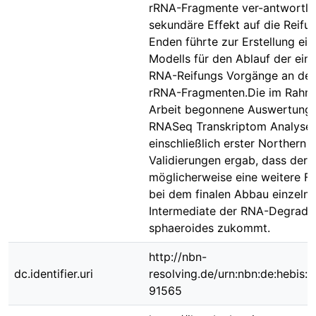
rRNA-Fragmente ver-antwortlich
sekundäre Effekt auf die Reifu
Enden führte zur Erstellung ein
Modells für den Ablauf der ein
RNA-Reifungs Vorgänge an de
rRNA-Fragmenten.Die im Rahme
Arbeit begonnene Auswertung 
RNASeq Transkriptom Analyse
einschließlich erster Northern B
Validierungen ergab, dass der 
möglicherweise eine weitere Fu
bei dem finalen Abbau einzelne
Intermediate der RNA-Degradat
sphaeroides zukommt.
http://nbn-
dc.identifier.uri
resolving.de/urn:nbn:de:hebis:
91565