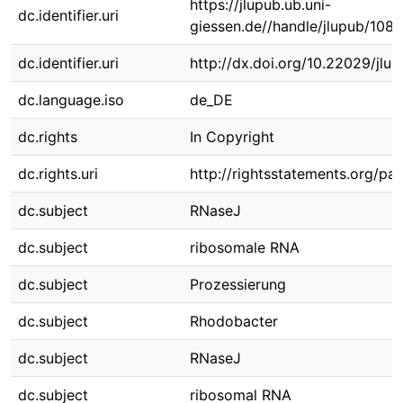
https://jlupub.ub.uni-
dc.identifier.uri
giessen.de//handle/jlupub/108
dc.identifier.uri
http://dx.doi.org/10.22029/jlu
dc.language.iso
de_DE
dc.rights
In Copyright
dc.rights.uri
http://rightsstatements.org/pag
dc.subject
RNaseJ
dc.subject
ribosomale RNA
dc.subject
Prozessierung
dc.subject
Rhodobacter
dc.subject
RNaseJ
dc.subject
ribosomal RNA