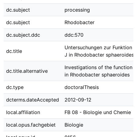
dc.subject
processing
dc.subject
Rhodobacter
dc.subject.ddc
ddc:570
Untersuchungen zur Funktion 
dc.title
J in Rhodobacter sphaeroides
Investigations of the function 
dc.title.alternative
in Rhodobacter sphaeroides
dc.type
doctoralThesis
dcterms.dateAccepted
2012-09-12
local.affiliation
FB 08 - Biologie und Chemie
local.opus.fachgebiet
Biologie