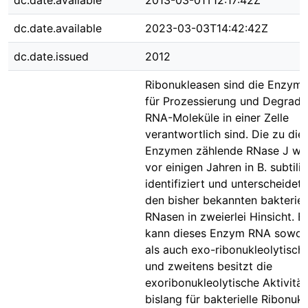
dc.date.available
2013-03-01T12:17:42Z
dc.date.available
2023-03-03T14:42:42Z
dc.date.issued
2012
Ribonukleasen sind die Enzyme
für Prozessierung und Degrada
RNA-Moleküle in einer Zelle
verantwortlich sind. Die zu die
Enzymen zählende RNase J wur
vor einigen Jahren in B. subtilis
identifiziert und unterscheidet 
den bisher bekannten bakteriel
RNasen in zweierlei Hinsicht. E
kann dieses Enzym RNA sowoh
als auch exo-ribonukleolytisch
und zweitens besitzt die
exoribonukleolytische Aktivität
bislang für bakterielle Ribonuk