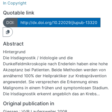
In Copyright
Quotable link
DOI:
http://dx.doi.org/10.22029/jlupub-13320
Abstract
Hintergrund
Die Irisdiagnostik / Iridologie und die
Dunkelfeldmikroskopie nach Enderlein haben eine hohe
Akzeptanz bei Patienten. Beide Methoden werden von
annähernd 100% der Heilpraktiker zur Krebsprävention
angewendet. Sie versprechen die Erkennung eines
Malignoms in einem frühen und symptomlosen Stadium.
Die Irisdiagnostik erkennt angeblich das an Krebs
erkrankte Organ und die Dunkelfeldmikroskopie
Original publication in
ermöglicht die Diagnose von akuten und
Giessen : VVB Laufersweiler 2008
metastasierten Karzinomen im Gegensatz zu gesunden