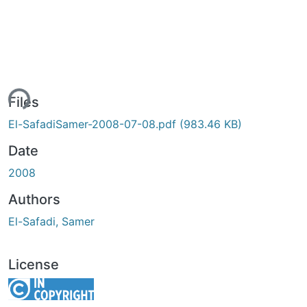
ing...
Files
El-SafadiSamer-2008-07-08.pdf
(983.46 KB)
Date
2008
Authors
El-Safadi, Samer
License