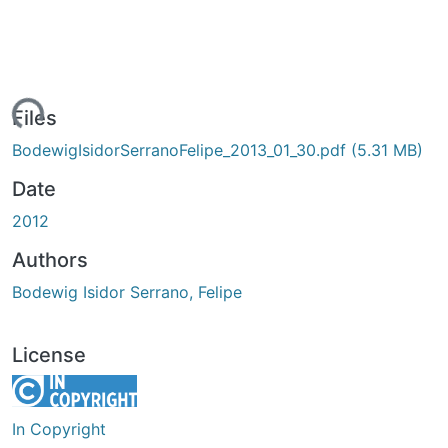
ading...
Files
BodewigIsidorSerranoFelipe_2013_01_30.pdf
(5.31 MB)
Date
2012
Authors
Bodewig Isidor Serrano, Felipe
License
In Copyright