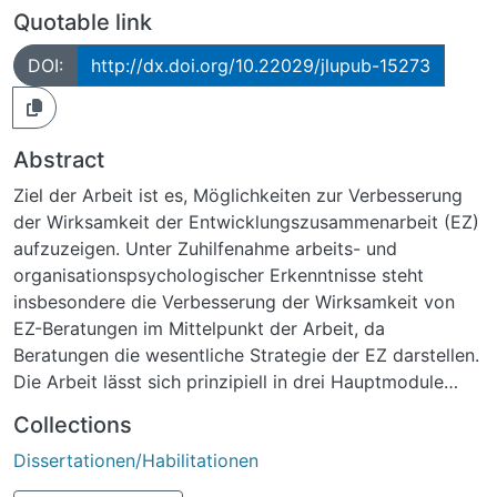
Quotable link
DOI:
http://dx.doi.org/10.22029/jlupub-15273
Abstract
Ziel der Arbeit ist es, Möglichkeiten zur Verbesserung
der Wirksamkeit der Entwicklungszusammenarbeit (EZ)
aufzuzeigen. Unter Zuhilfenahme arbeits- und
organisationspsychologischer Erkenntnisse steht
insbesondere die Verbesserung der Wirksamkeit von
EZ-Beratungen im Mittelpunkt der Arbeit, da
Beratungen die wesentliche Strategie der EZ darstellen.
Die Arbeit lässt sich prinzipiell in drei Hauptmodule
unterteilen, dem EZ-Modul, dem verhaltensorientierten
Collections
Modul und dem Verzahnungsmodul. In dem EZ-Modul
Dissertationen/Habilitationen
werden die Wirksamkeitsdebatte und ihr politischer
Weg aufgezeigt und damit der verstärkte Fokus der EZ