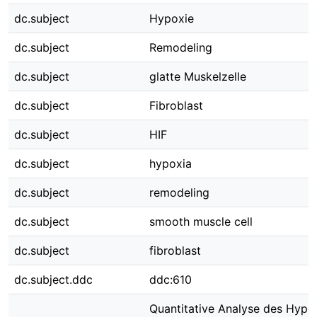
dc.subject
Hypoxie
dc.subject
Remodeling
dc.subject
glatte Muskelzelle
dc.subject
Fibroblast
dc.subject
HIF
dc.subject
hypoxia
dc.subject
remodeling
dc.subject
smooth muscle cell
dc.subject
fibroblast
dc.subject.ddc
ddc:610
Quantitative Analyse des Hypo