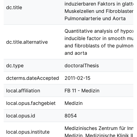
induzierbaren Faktors in glatte
dc.title
Muskelzellen und Fibroblasten 
Pulmonalarterie und Aorta
Quantitative analysis of hypoxi
inducible factor in smooth musc
dc.title.alternative
and fibroblasts of the pulmona
and aorta
dc.type
doctoralThesis
dcterms.dateAccepted
2011-02-15
local.affiliation
FB 11 - Medizin
local.opus.fachgebiet
Medizin
local.opus.id
8054
Medizinisches Zentrum für Inne
local.opus.institute
Medizin, Medizinische Klinik II