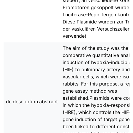
steuert, an verschiedene konsti
Promotoren gekoppelt wurde, d
Luciferase-Reportergen kontrol
Diese Plasmide wurden zur Tra
der vaskulären Versuchszellen
verwendet.
The aim of the study was the
comparative quantitative analys
induction of hypoxia-inducible 
(HIF) to pulmonary artery and 
vascular cells, which were isol
rabbits. For this purpose, a rep
gene assay method was
established.Plasmids were con
dc.description.abstract
in which the hypoxia-responsi
(HRE), which controls the HIF
gene induction of target genes
been linked to different constit