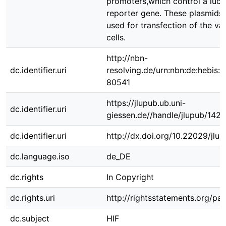
promoters,which control a luci
reporter gene. These plasmids
used for transfection of the va
cells.
http://nbn-
dc.identifier.uri
resolving.de/urn:nbn:de:hebis:
80541
https://jlupub.ub.uni-
dc.identifier.uri
giessen.de//handle/jlupub/142
dc.identifier.uri
http://dx.doi.org/10.22029/jlu
dc.language.iso
de_DE
dc.rights
In Copyright
dc.rights.uri
http://rightsstatements.org/pag
dc.subject
HIF