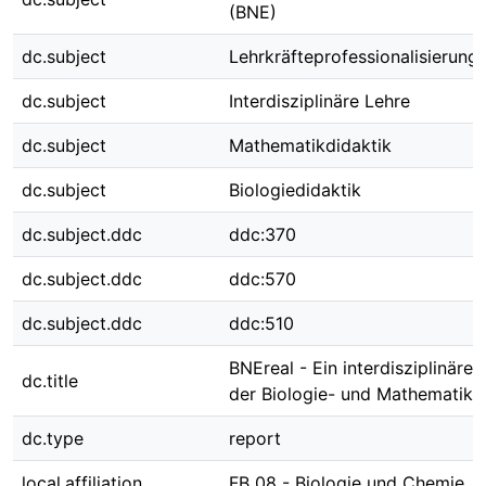
(BNE)
dc.subject
Lehrkräfteprofessionalisierung
dc.subject
Interdisziplinäre Lehre
dc.subject
Mathematikdidaktik
dc.subject
Biologiedidaktik
dc.subject.ddc
ddc:370
dc.subject.ddc
ddc:570
dc.subject.ddc
ddc:510
BNEreal - Ein interdisziplinäres
dc.title
der Biologie- und Mathematikd
dc.type
report
local.affiliation
FB 08 - Biologie und Chemie