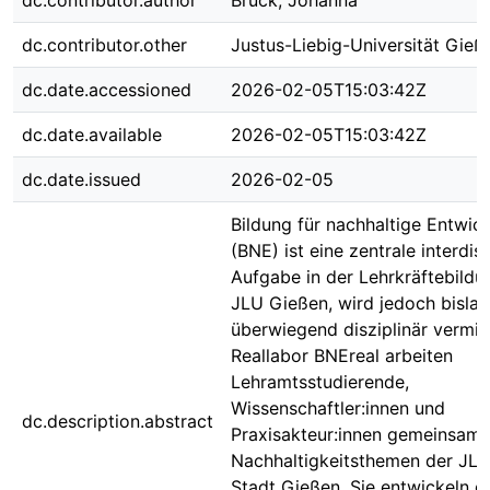
dc.contributor.author
Brück, Johanna
dc.contributor.other
Justus-Liebig-Universität Gieß
dc.date.accessioned
2026-02-05T15:03:42Z
dc.date.available
2026-02-05T15:03:42Z
dc.date.issued
2026-02-05
Bildung für nachhaltige Entwic
(BNE) ist eine zentrale interdisz
Aufgabe in der Lehrkräftebildu
JLU Gießen, wird jedoch bisla
überwiegend disziplinär vermitt
Reallabor BNEreal arbeiten
Lehramtsstudierende,
Wissenschaftler:innen und
dc.description.abstract
Praxisakteur:innen gemeinsam 
Nachhaltigkeitsthemen der JLU
Stadt Gießen. Sie entwickeln d