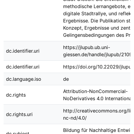
methodische Lernangebote, et
digitale Stadtrallye, und reflekt
Ergebnisse. Die Publikation stel
Konzept, Ergebnisse und zentr
Gelingensbedingungen des Proj
https://jlupub.ub.uni-
dc.identifier.uri
giessen.de/handle/jlupub/2109
dc.identifier.uri
https://doi.org/10.22029/jlup
dc.language.iso
de
Attribution-NonCommercial-
dc.rights
NoDerivatives 4.0 International
http://creativecommons.org/li
dc.rights.uri
nc-nd/4.0/
Bildung für Nachhaltige Entwic
dc.subject