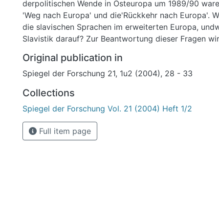
derpolitischen Wende in Osteuropa um 1989/90 ware
'Weg nach Europa' und die'Rückkehr nach Europa'. Wa
die slavischen Sprachen im erweiterten Europa, undw
Slavistik darauf? Zur Beantwortung dieser Fragen wi
der Bedeutungder EU-Osterweiterung für die slavisc
Original publication in
die Slavistik gefragt. Anschließendwird dann am Beis
Spiegel der Forschung 21, 1u2 (2004), 28 - 33
Beitrittslandes Polen die neue Sprachpolitik in den s
Ländernseit der Wende von 1989/90 in den Blick g
Collections
Spiegel der Forschung Vol. 21 (2004) Heft 1/2
Full item page