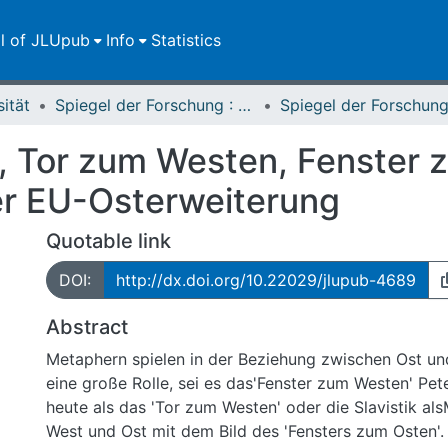
ll of JLUpub
Info
Statistics
sität
Spiegel der Forschung : Wissenschaftsmagazin
 Tor zum Westen, Fenster z
der EU-Osterweiterung
Quotable link
DOI:
http://dx.doi.org/10.22029/jlupub-4689
Abstract
Metaphern spielen in der Beziehung zwischen Ost und
eine große Rolle, sei es das'Fenster zum Westen' Pete
heute als das 'Tor zum Westen' oder die Slavistik als
West und Ost mit dem Bild des 'Fensters zum Osten'.