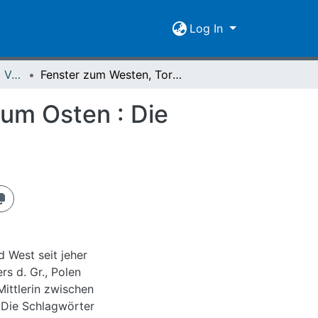
Log In
Spiegel der Forschung Vol. 21 (2004) Heft 1/2
Fenster zum Westen, Tor zum Westen, Fenster zum Osten : Die Slavistik im Lichte der EU-Osterweiterung
um Osten : Die
 West seit jeher
rs d. Gr., Polen
Mittlerin zwischen
 Die Schlagwörter