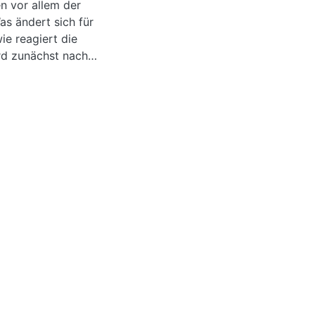
n vor allem der
s ändert sich für
ie reagiert die
rd zunächst nach
hen Kulturen und
piel des
lavischen
enommen.