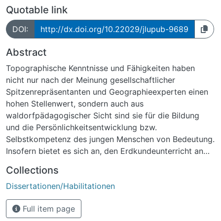
Quotable link
DOI:
http://dx.doi.org/10.22029/jlupub-9689
Abstract
Topographische Kenntnisse und Fähigkeiten haben
nicht nur nach der Meinung gesellschaftlicher
Spitzenrepräsentanten und Geographieexperten einen
hohen Stellenwert, sondern auch aus
waldorfpädagogischer Sicht sind sie für die Bildung
und die Persönlichkeitsentwicklung bzw.
Selbstkompetenz des jungen Menschen von Bedeutung.
Insofern bietet es sich an, den Erdkundeunterricht an
Waldorfschulen gerade an diesem ganz entscheidenden
Collections
Bereich näher zu beleuchten. Die topographischen
Dissertationen/Habilitationen
Kenntnisse und Fähigkeiten werden dabei in der
vorliegenden Arbeit im Sinne der Bildungsstandards in
Full item page
fünf Dimensionen gegliedert, die zusammen den