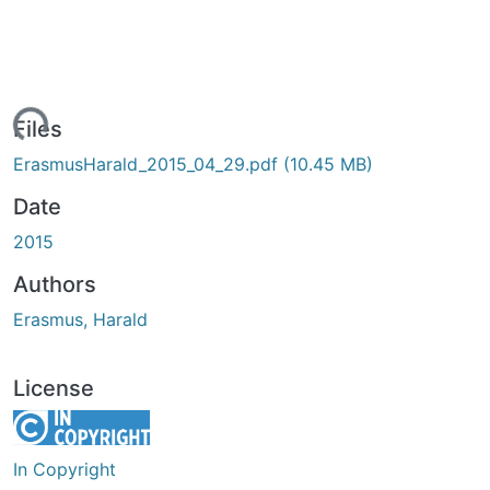
ading...
Files
ErasmusHarald_2015_04_29.pdf
(10.45 MB)
Date
2015
Authors
Erasmus, Harald
License
In Copyright