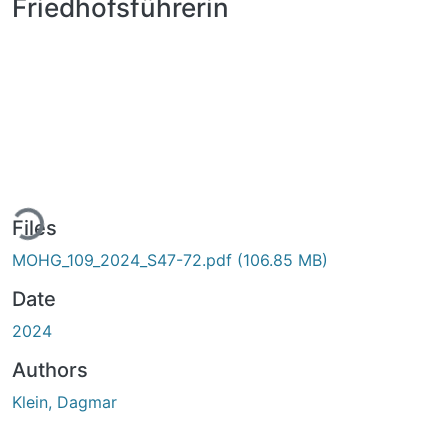
Friedhofsführerin
ding...
Files
MOHG_109_2024_S47-72.pdf
(106.85 MB)
Date
2024
Authors
Klein, Dagmar