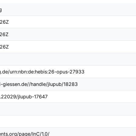
g
:26Z
:26Z
:26Z
ng.de/urn:nbn:de:hebis:26-opus-27933
ni-giessen.de//handle/jlupub/18283
10.22029/jlupub-17647
ents.org/page/InC/1.0/