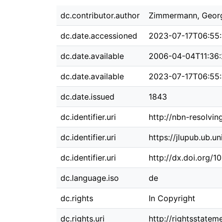
dc.contributor.author
Zimmermann, Geor
dc.date.accessioned
2023-07-17T06:55
dc.date.available
2006-04-04T11:36
dc.date.available
2023-07-17T06:55
dc.date.issued
1843
dc.identifier.uri
http://nbn-resolvi
dc.identifier.uri
https://jlupub.ub.u
dc.identifier.uri
http://dx.doi.org/
dc.language.iso
de
dc.rights
In Copyright
dc.rights.uri
http://rightsstatem