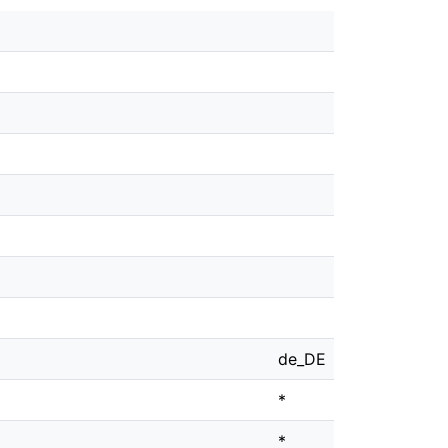
de_DE
*
*