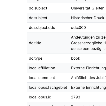
dc.subject
Universität Gießen
dc.subject
Historischer Druck
dc.subject.ddc
ddc:000
Andeutungen zu zei
dc.title
Grossherzogliche H
denselben bezüglich
dc.type
book
local.affiliation
Externe Einrichtun
local.comment
Anläßlich des Jubil
local.opus.fachgebiet
Externe Einrichtun
local.opus.id
2793