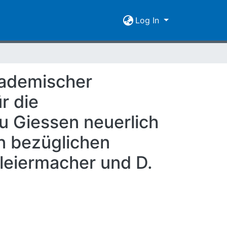
Log In
kademischer
r die
u Giessen neuerlich
n bezüglichen
hleiermacher und D.