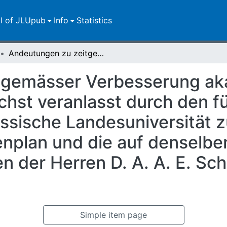
ll of JLUpub
Info
Statistics
Andeutungen zu zeitgemässer Verbesserung akademischer Einrichtungen : zunächst veranlasst durch den für die Grossherzogliche Hessische Landesuniversität zu Giessen neuerlich festgesetzten Studienplan und die auf denselben bezüglichen polemischen Schriften der Herren D. A. A. E. Schleiermacher und D. J. T. B. v. Linde
tgemässer Verbesserung a
chst veranlasst durch den fü
ssische Landesuniversität z
enplan und die auf denselbe
n der Herren D. A. A. E. Sc
Simple item page