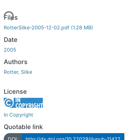
ding...
Files
RotterSilke-2005-12-02.pdf
(1.28 MB)
Date
2005
Authors
Rotter, Silke
License
In Copyright
Quotable link
DOI:
http://dx.doi.org/10.22029/jlupub-11427