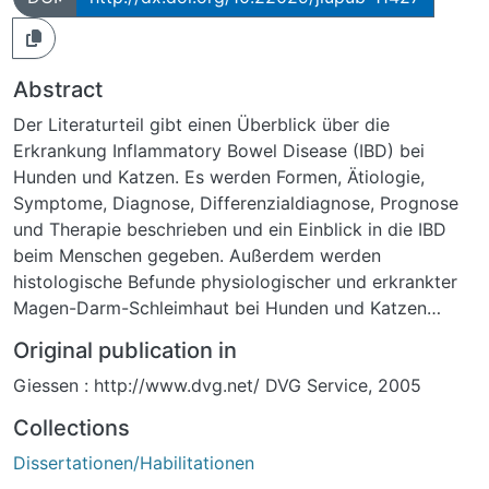
Abstract
Der Literaturteil gibt einen Überblick über die
Erkrankung Inflammatory Bowel Disease (IBD) bei
Hunden und Katzen. Es werden Formen, Ätiologie,
Symptome, Diagnose, Differenzialdiagnose, Prognose
und Therapie beschrieben und ein Einblick in die IBD
beim Menschen gegeben. Außerdem werden
histologische Befunde physiologischer und erkrankter
Magen-Darm-Schleimhaut bei Hunden und Katzen
dargestellt. Es werden weiterhin eine Übersicht zum
Original publication in
Vorkommen von Gastric Helicobacter Like Organisms
Giessen : http://www.dvg.net/ DVG Service, 2005
(GHLOs) bei Hunden und Katzen gegeben und
verschiedene Nachweismethoden beschrieben. Die
Collections
Frage nach dem Krankheitswert und dem
Dissertationen/Habilitationen
Zoonosepotential von GHLOs wird erörtert.