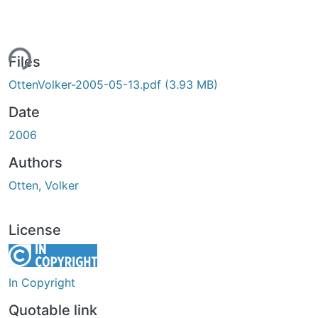
ing...
Files
OttenVolker-2005-05-13.pdf
(3.93 MB)
Date
2006
Authors
Otten, Volker
License
In Copyright
Quotable link