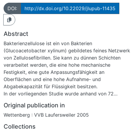
DOI:
http://dx.doi.org/10.22029/jlupub-11435
Abstract
Bakterienzellulose ist ein von Bakterien
(Glucoacetobacter xylinum) gebildetes feines Netzwerk
von Zellulosefibrillen. Sie kann zu dünnen Schichten
verarbeitet werden, die eine hohe mechanische
Festigkeit, eine gute Anpassungsfähigkeit an
Oberflächen und eine hohe Aufnahme- und
Abgabekapazität für Flüssigkeit besitzen.
In der vorliegenden Studie wurde anhand von 72
artifiziell gesetzten Wunden die Einsatzmöglichkeit der
Original publication in
Bakterienzellulose zur Behandlung sekundär heilender
Wettenberg : VVB Laufersweiler 2005
Wunden im Bereich der distalen Gliedmaßen des
Schafes untersucht und mit einer Hydrokolloidauflage
Collections
zur feuchten Wundbehandlung und einer bakteriziden