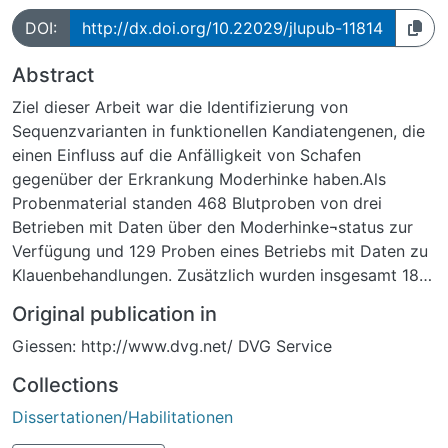
DOI:
http://dx.doi.org/10.22029/jlupub-11814
Abstract
Ziel dieser Arbeit war die Identifizierung von
Sequenzvarianten in funktionellen Kandiatengenen, die
einen Einfluss auf die Anfälligkeit von Schafen
gegenüber der Erkrankung Moderhinke haben.Als
Probenmaterial standen 468 Blutproben von drei
Betrieben mit Daten über den Moderhinke¬status zur
Verfügung und 129 Proben eines Betriebs mit Daten zu
Klauenbehandlungen. Zusätzlich wurden insgesamt 182
Proben der Rassen Braunes Bergschaf (32), Bentheimer
Original publication in
Landschaf (32), Coburger Fuchsschaf (32), Graue
Giessen: http://www.dvg.net/ DVG Service
Gehörnte Heidschnucke (32), Merinolandschaf (8),
Rhönschaf (10) und Schwarz-köpfiges Fleischschaf (16)
Collections
zur Bestimmung von Allel- und Genotypfrequenzen
Dissertationen/Habilitationen
untersucht.Die kodierenden Abschnitte und
angrenzende Bereiche der Gene Transglutaminase 1