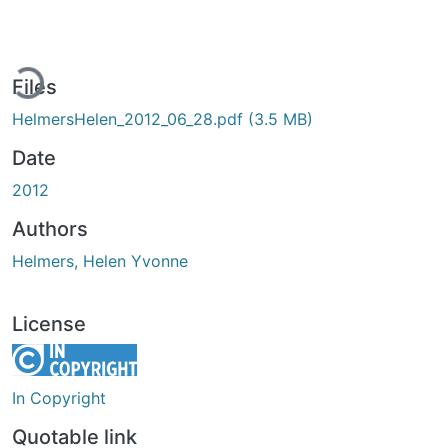
ading...
Files
HelmersHelen_2012_06_28.pdf
(3.5 MB)
Date
2012
Authors
Helmers, Helen Yvonne
License
In Copyright
Quotable link