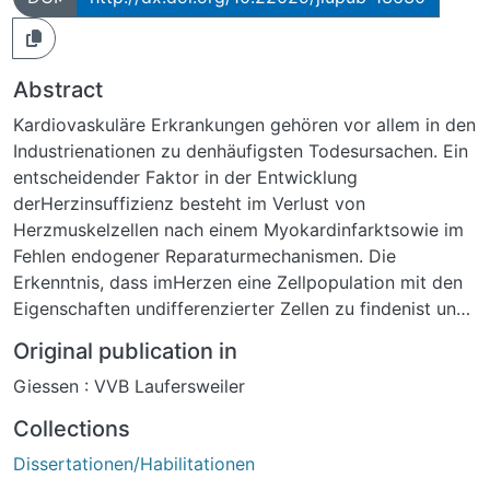
Abstract
Kardiovaskuläre Erkrankungen gehören vor allem in den
Industrienationen zu denhäufigsten Todesursachen. Ein
entscheidender Faktor in der Entwicklung
derHerzinsuffizienz besteht im Verlust von
Herzmuskelzellen nach einem Myokardinfarktsowie im
Fehlen endogener Reparaturmechanismen. Die
Erkenntnis, dass imHerzen eine Zellpopulation mit den
Eigenschaften undifferenzierter Zellen zu findenist und
somit die Annahme, das Herz sei ein post-mitotisches
Original publication in
Organ vollständigüberdacht werden musste, führte zu
Giessen : VVB Laufersweiler
zahlreichen Untersuchungen dieser
kardialenProgenitorzellen im Hinblick auf ihren
Collections
therapeutischen Nutzen insbesondere imRahmen der
Dissertationen/Habilitationen
Behandlung der Herzinsuffizienz. In Tiermodellen