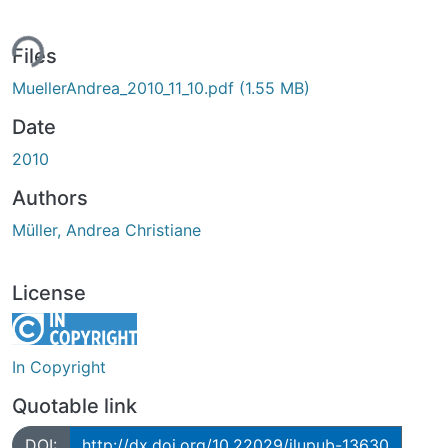
ing...
Files
MuellerAndrea_2010_11_10.pdf
(1.55 MB)
Date
2010
Authors
Müller, Andrea Christiane
License
In Copyright
Quotable link
DOI:
http://dx.doi.org/10.22029/jlupub-13630