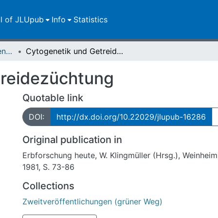
ll of JLUpub
Info
Statistics
Zweitveröffentlichungen (grüner Weg)
Cytogenetik und Getreidezüchtung
treidezüchtung
Quotable link
DOI:
http://dx.doi.org/10.22029/jlupub-16286
Original publication in
Erbforschung heute, W. Klingmüller (Hrsg.), Weinheim
1981, S. 73-86
Collections
Zweitveröffentlichungen (grüner Weg)