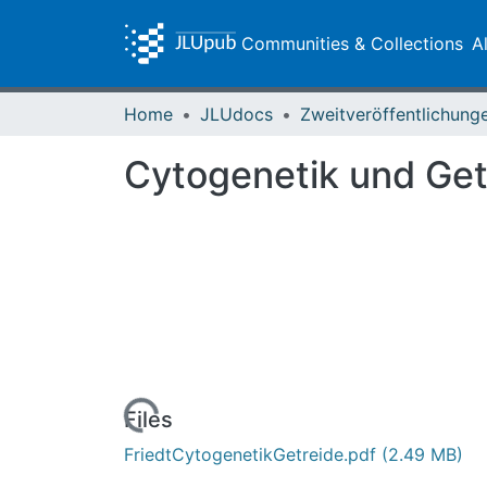
Communities & Collections
A
Home
JLUdocs
Cytogenetik und Ge
Loading...
Files
FriedtCytogenetikGetreide.pdf
(2.49 MB)