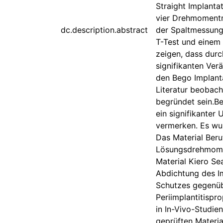
Straight Implant
vier Drehmomentm
dc.description.abstract
der Spaltmessung
T-Test und einem 
zeigen, dass durc
signifikanten Ver
den Bego Implant
Literatur beobac
begründet sein.B
ein signifikante
vermerken. Es wu
Das Material Ber
Lösungsdrehmoment
Material Kiero Se
Abdichtung des Im
Schutzes gegenübe
Periimplantitispro
in In-Vivo-Studi
geprüften Materia