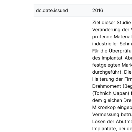
dc.date.issued
2016
Ziel dieser Studi
Veränderung der V
prüfende Material
industrieller Sch
Für die Überprüfu
des Implantat-Ab
festgelegten Mar
durchgeführt. Die
Halterung der Fi
Drehmoment (Beg
(Tohnichi/Japan)
dem gleichen Dre
Mikroskop eingebr
Vermessung betru
Lösen der Abutme
Implantate, bei 