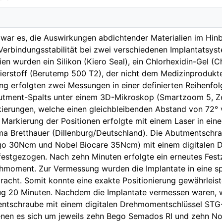
e war es, die Auswirkungen abdichtender Materialien im Hinb
erbindungsstabilität bei zwei verschiedenen Implantatsyst
ien wurden ein Silikon (Kiero Seal), ein Chlorhexidin-Gel 
mierstoff (Berutemp 500 T2), der nicht dem Medizinprodukt
ng erfolgten zwei Messungen in einer definierten Reihenfo
utment-Spalts unter einem 3D-Mikroskop (Smartzoom 5, Ze
kierungen, welche einen gleichbleibenden Abstand von 72° 
 Markierung der Positionen erfolgte mit einem Laser in einer
rma Bretthauer (Dillenburg/Deutschland). Die Abutmentsch
o 30Ncm und Nobel Biocare 35Ncm) mit einem digitalen 
 festgezogen. Nach zehn Minuten erfolgte ein erneutes Fes
hmoment. Zur Vermessung wurden die Implantate in eine sp
acht. Somit konnte eine exakte Positionierung gewährleist
g 20 Minuten. Nachdem die Implantate vermessen waren,
ntschraube mit einem digitalen Drehmomentschlüssel STG-
denen es sich um jeweils zehn Bego Semados RI und zehn No