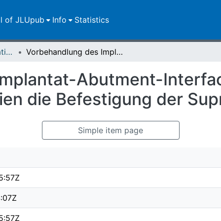
ll of JLUpub
Info
Statistics
Dissertationen/Habilitationen
Vorbehandlung des Implantat-Abutment-Interface : behindern eingesetzte Materialien die Befestigung der Suprastruktur?
mplantat-Abutment-Interfac
ien die Befestigung der Sup
Simple item page
5:57Z
4:07Z
5:57Z