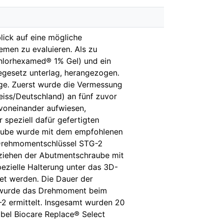
lick auf eine mögliche
emen zu evaluieren. Als zu
(Chlorhexamed® 1% Gel) und ein
egesetz unterlag, herangezogen.
lge. Zuerst wurde die Vermessung
iss/Deutschland) an fünf zuvor
voneinander aufwiesen,
 speziell dafür gefertigten
raube wurde mit dem empfohlenen
Drehmomentschlüssel STG-2
tziehen der Abutmentschraube mit
ezielle Halterung unter das 3D-
et werden. Die Dauer der
 wurde das Drehmoment beim
2 ermittelt. Insgesamt wurden 20
bel Biocare Replace® Select