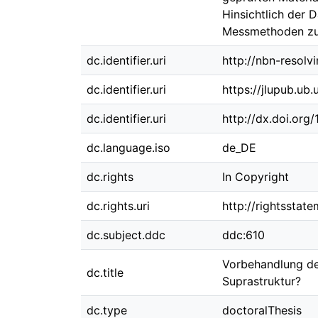
Hinsichtlich der 
Messmethoden zu
dc.identifier.uri
http://nbn-resolv
dc.identifier.uri
https://jlupub.ub
dc.identifier.uri
http://dx.doi.org
dc.language.iso
de_DE
dc.rights
In Copyright
dc.rights.uri
http://rightsstat
dc.subject.ddc
ddc:610
Vorbehandlung des
dc.title
Suprastruktur?
dc.type
doctoralThesis