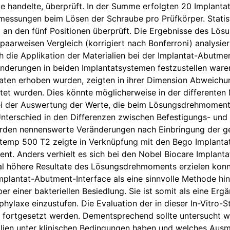
ate handelte, überprüft. In der Summe erfolgten 20 Implan
essungen beim Lösen der Schraube pro Prüfkörper. Statis
 an den fünf Positionen überprüft. Die Ergebnisse des Lö
paarweisen Vergleich (korrigiert nach Bonferroni) analysier
h die Applikation der Materialien bei der Implantat-Abutm
änderungen in beiden Implantatsystemen festzustellen waren.
aten erhoben wurden, zeigten in ihrer Dimension Abweichun
htet wurden. Dies könnte möglicherweise in der different
ei der Auswertung der Werte, die beim Lösungsdrehmoment
r Unterschied in den Differenzen zwischen Befestigungs- u
rden nennenswerte Veränderungen nach Einbringung der ge
utemp 500 T2 zeigte in Verknüpfung mit den Bego Implanta
. Anders verhielt es sich bei den Nobel Biocare Implanta
al höhere Resultate des Lösungsdrehmoments erzielen konnt
plantat-Abutment-Interface als eine sinnvolle Methode hin
r einer bakteriellen Besiedlung. Sie ist somit als eine Erg
phylaxe einzustufen. Die Evaluation der in dieser In-Vitro-S
en fortgesetzt werden. Dementsprechend sollte untersucht 
lien unter klinischen Bedingungen haben und welches Ausma