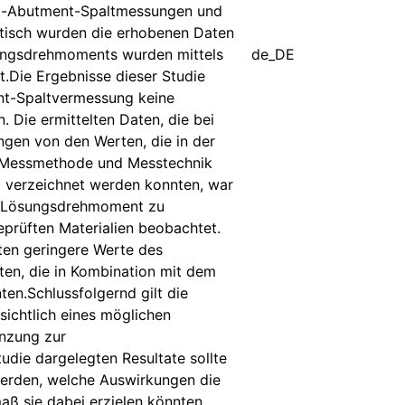
tat-Abutment-Spaltmessungen und
tisch wurden die erhobenen Daten
sungsdrehmoments wurden mittels
de_DE
t.Die Ergebnisse dieser Studie
ent-Spaltvermessung keine
 Die ermittelten Daten, die bei
gen von den Werten, die in der
en Messmethode und Messtechnik
 verzeichnet werden konnten, war
nd Lösungsdrehmoment zu
prüften Materialien beobachtet.
ten geringere Werte des
ten, die in Kombination mit dem
en.Schlussfolgernd gilt die
sichtlich eines möglichen
änzung zur
tudie dargelegten Resultate sollte
werden, welche Auswirkungen die
ß sie dabei erzielen könnten.