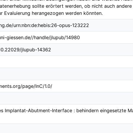
Datenerhebung sollte erörtert werden, ob nicht auch andere
r Evaluierung herangezogen werden könnten.
ing.de/urn:nbn:de:hebis:26-opus-123222
.uni-giessen.de//handle/jlupub/14980
/10.22029/jlupub-14362
ements.org/page/InC/1.0/
 Implantat-Abutment-Interface : behindern eingesetzte Mat