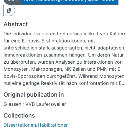
Abstract
Die individuell variierende Empfänglichkeit von Kälbern
für eine E. bovis-Erstinfektion könnte mit
unterschiedlich stark ausgeprägten, nicht-adaptativen
Immunreaktionen zusammen-hängen. Um deren Natur
zu überprüfen, wurden Analysen zu Interaktionen von
Monozyten, Makrophagen, NK-Zellen und PMN mit E.
bovis-Sporozoiten durchgeführt. Während Monozyten
nur eine geringe Reaktivität nach Konfrontation mit E.
bovis-Sporozoiten in vitro zeigten, waren alle anderen
Original publication in
Zelltypen hochreaktiv, führten zur m. o. w. stark
Giessen : VVB Laufersweiler
ausgeprägten Elimination der Parasiten und
produzierten (mit Ausnahme der NK-Zellen) immun-
Collections
modulatorisch wirkende Mediatoren.
Dissertationen/Habilitationen
Immunhistologische Untersuchungen zeigten, dass der