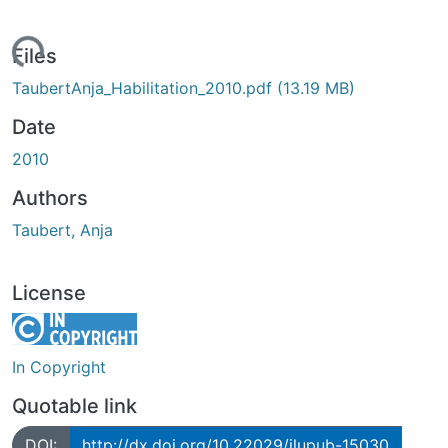
Loading...
Files
TaubertAnja_Habilitation_2010.pdf
(13.19 MB)
Date
2010
Authors
Taubert, Anja
License
In Copyright
Quotable link
DOI:
http://dx.doi.org/10.22029/jlupub-15030