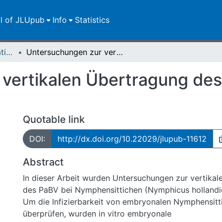
ll of JLUpub
Info
Statistics
Dissertationen/Habilitationen
Untersuchungen zur vertikalen Übertragung des Parrot Bornavirus bei Psittaziden
vertikalen Übertragung des 
Quotable link
DOI:
http://dx.doi.org/10.22029/jlupub-11612
Abstract
In dieser Arbeit wurden Untersuchungen zur vertika
des PaBV bei Nymphensittichen (Nymphicus hollandi
Um die Infizierbarkeit von embryonalen Nymphensitt
überprüfen, wurden in vitro embryonale