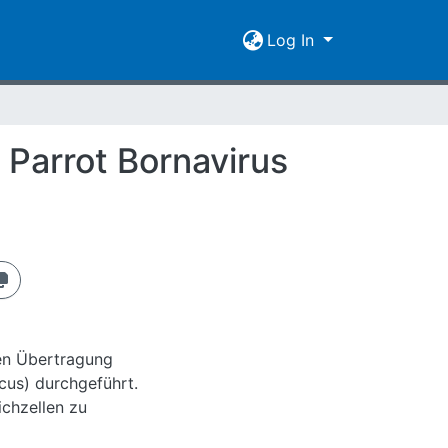
Log In
Parrot Bornavirus
len Übertragung
cus) durchgeführt.
ichzellen zu