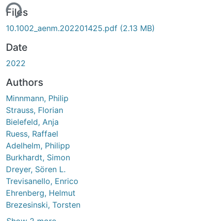
ing...
Files
10.1002_aenm.202201425.pdf
(2.13 MB)
Date
2022
Authors
Minnmann, Philip
Strauss, Florian
Bielefeld, Anja
Ruess, Raffael
Adelhelm, Philipp
Burkhardt, Simon
Dreyer, Sören L.
Trevisanello, Enrico
Ehrenberg, Helmut
Brezesinski, Torsten