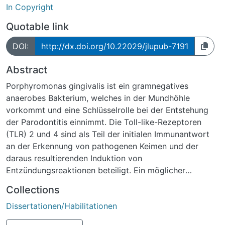
In Copyright
Quotable link
DOI:
http://dx.doi.org/10.22029/jlupub-7191
Abstract
Porphyromonas gingivalis ist ein gramnegatives
anaerobes Bakterium, welches in der Mundhöhle
vorkommt und eine Schlüsselrolle bei der Entstehung
der Parodontitis einnimmt. Die Toll-like-Rezeptoren
(TLR) 2 und 4 sind als Teil der initialen Immunantwort
an der Erkennung von pathogenen Keimen und der
daraus resultierenden Induktion von
Entzündungsreaktionen beteiligt. Ein möglicher
Zusammenhang zwischen Parodontitis und oralen
Collections
Plattenepithelkarzinomen wird diskutiert.
Dissertationen/Habilitationen
Ziel dieser in vitro-Studie war es, die Expression der
Toll-like Rezeptoren 2 und 4 (TLR2 und TLR4) nach