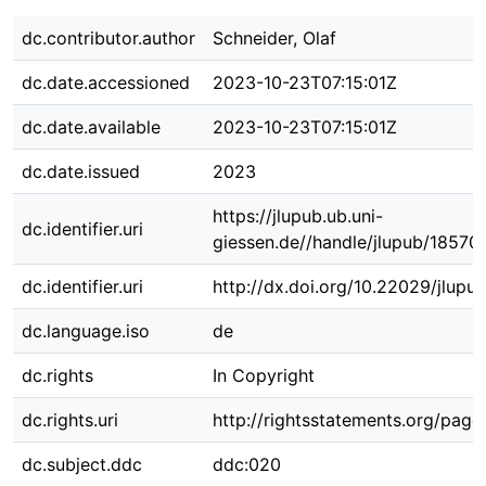
dc.contributor.author
Schneider, Olaf
dc.date.accessioned
2023-10-23T07:15:01Z
dc.date.available
2023-10-23T07:15:01Z
dc.date.issued
2023
https://jlupub.ub.uni-
dc.identifier.uri
giessen.de//handle/jlupub/18570
dc.identifier.uri
http://dx.doi.org/10.22029/jlupu
dc.language.iso
de
dc.rights
In Copyright
dc.rights.uri
http://rightsstatements.org/page/
dc.subject.ddc
ddc:020