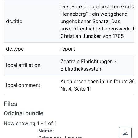
Die „Ehre der gefürsteten Grafsc
Henneberg“ : ein weitgehend
dc.title
ungehobener Schatz: Das
unveröffentlichte Lebenswerk de
Christian Juncker von 1705
dc.type
report
Zentrale Einrichtungen -
local.affiliation
Bibliothekssystem
Auch erschienen in: uniforum 36
local.comment
Nr. 4, Seite 11
Files
Original bundle
Now showing
1 - 1 of 1
Name:
Schneider_Juncker-