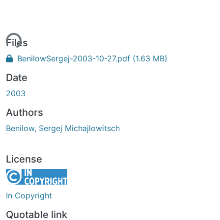
ding...
Files
BenilowSergej-2003-10-27.pdf
(1.63 MB)
Date
2003
Authors
Benilow, Sergej Michajlowitsch
License
In Copyright
Quotable link