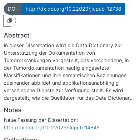
DOI:
http://dx.doi.org/10.22029/jlupub-12738
Abstract
In dieser Dissertation wird ein Data Dictionary zur
Unterstützung der Dokumentation von
Tumorerkrankungen vorgestellt, das verschiedene, in
der Tumordokumentation häufig eingesetzte
Klassifikationen und ihre semantischen Beziehungen
zueinander abbildet und applikationsunabhängig
verschiedene Dienste zur Verfügung stellt. Es wird
dargestellt, wie die Quelldaten für das Data Dictionary
aufbereitet worden sind, wie und zu welchem Zweck
Notes
die Zugriffsmethoden entwickelt worden sind, wie das
Neue Fassung der Dissertation:
Data Dictionary zu aktualisieren ist und welche
http://dx.doi.org/10.22029/jlupub-14849
Einsatzmöglichkeiten sich für das Data Dictionary
ergeben.
Collections