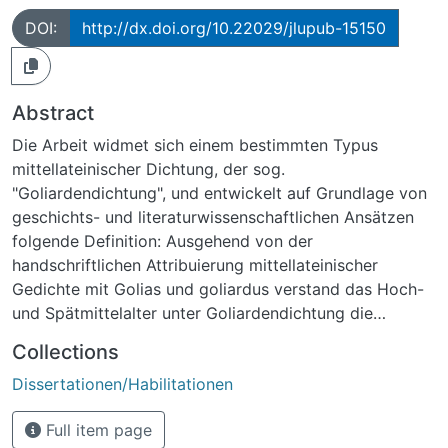
DOI:
http://dx.doi.org/10.22029/jlupub-15150
Abstract
Die Arbeit widmet sich einem bestimmten Typus
mittellateinischer Dichtung, der sog.
"Goliardendichtung", und entwickelt auf Grundlage von
geschichts- und literaturwissenschaftlichen Ansätzen
folgende Definition: Ausgehend von der
handschriftlichen Attribuierung mittellateinischer
Gedichte mit Golias und goliardus verstand das Hoch-
und Spätmittelalter unter Goliardendichtung die
gereimte weltliche lateinische Dichtung des
Collections
Hochmittelalters, deren maßgebliche Intention Komik ist
Dissertationen/Habilitationen
und die diese Komik auch durch Thematik und
Handlung, vor allem aber auf poetologischen
Full item page
Metaebenen von Sprache, Intertext und Semantik