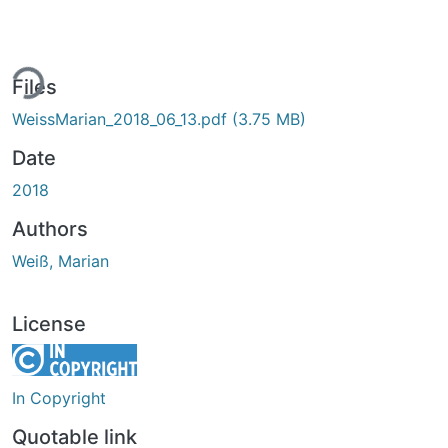
ing...
Files
WeissMarian_2018_06_13.pdf
(3.75 MB)
Date
2018
Authors
Weiß, Marian
License
In Copyright
Quotable link