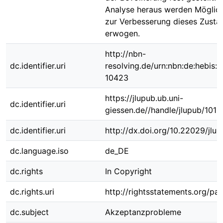
Analyse heraus werden Möglich
zur Verbesserung dieses Zusta
erwogen.
http://nbn-
dc.identifier.uri
resolving.de/urn:nbn:de:hebis:
10423
https://jlupub.ub.uni-
dc.identifier.uri
giessen.de//handle/jlupub/1011
dc.identifier.uri
http://dx.doi.org/10.22029/jlu
dc.language.iso
de_DE
dc.rights
In Copyright
dc.rights.uri
http://rightsstatements.org/pag
dc.subject
Akzeptanzprobleme