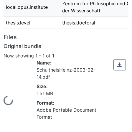
Zentrum für Philosophie und G
local.opus.institute
der Wissenschaft
thesis.level
thesis.doctoral
Files
Original bundle
Now showing
1 - 1 of 1
Name:
SchultheisHeinz-2003-02-
14.pdf
Size:
1.51 MB
Loading...
Format:
Adobe Portable Document
Format