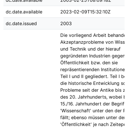
dc.date.available
2003-02-25T08:09:18Z
dc.date.available
2023-02-09T15:32:10Z
dc.date.issued
2003
Die vorliegend Arbeit behandel
Akzeptanzprobleme von Wisse
und Technik und der hierauf
gegründeten Industrien gegenü
Öffentlichkeit bzw. den sie
repräsentierenden Institutionen. 
Teil I und II gegliedert. Teil I b
die historische Entwicklung sol
Probleme seit der Antike bis zu
des 20. Jahrhunderts, wobei bi
15./16. Jahrhundert der Begriff
'Wissenschaft' unter den der P
fällt; ebenso müssen unter de
'Öffentlichkeit' je nach Zeitepo