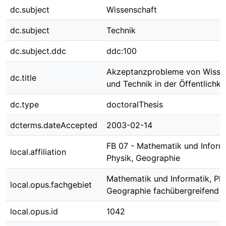
dc.subject
Wissenschaft
dc.subject
Technik
dc.subject.ddc
ddc:100
Akzeptanzprobleme von Wisse
dc.title
und Technik in der Öffentlichke
dc.type
doctoralThesis
dcterms.dateAccepted
2003-02-14
FB 07 - Mathematik und Informa
local.affiliation
Physik, Geographie
Mathematik und Informatik, Phy
local.opus.fachgebiet
Geographie fachübergreifend
local.opus.id
1042