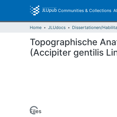
Communities & Collections
A
Home
JLUdocs
Topographische Anat
(Accipiter gentilis L
Loading...
Files