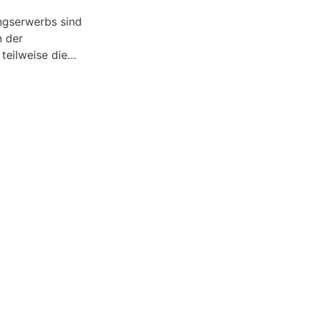
ngserwerbs sind
n der
teilweise die
llt. Aus den
sches
cht untersucht.
scher Lösung
 verwendet. Frisch
scher
mersche Plastoid-
acrylat,
 und die
fiert. Von den
llt. Folgende
b stehen, werden
culus