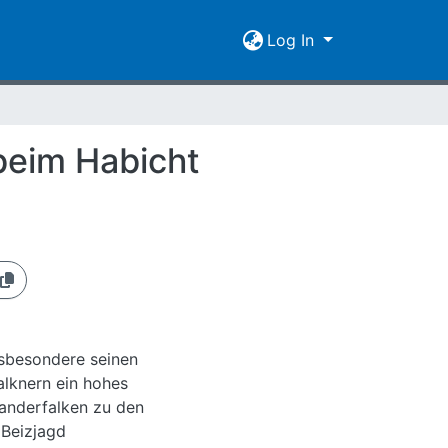
Log In
beim Habicht
nsbesondere seinen
alknern ein hohes
anderfalken zu den
 Beizjagd