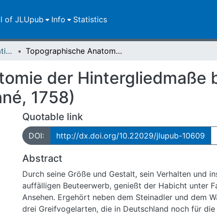
ll of JLUpub
Info
Statistics
Dissertationen/Habilitationen
Topographische Anatomie der Hintergliedmaße beim Habicht (Accipiter gentilis Linné, 1758)
omie der Hintergliedmaße 
inné, 1758)
Quotable link
DOI:
http://dx.doi.org/10.22029/jlupub-10609
Abstract
Durch seine Größe und Gestalt, sein Verhalten und i
auffälligen Beuteerwerb, genießt der Habicht unter F
Ansehen. Ergehört neben dem Steinadler und dem W
drei Greifvogelarten, die in Deutschland noch für die