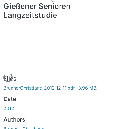
Gießener Senioren
Langzeitstudie
Loading...
Files
BrunnerChristiane_2012_12_11.pdf
(3.96 MB)
Date
2012
Authors
Brunner, Christiane