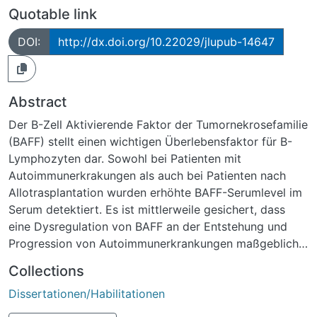
Quotable link
DOI:
http://dx.doi.org/10.22029/jlupub-14647
Abstract
Der B-Zell Aktivierende Faktor der Tumornekrosefamilie
(BAFF) stellt einen wichtigen Überlebensfaktor für B-
Lymphozyten dar. Sowohl bei Patienten mit
Autoimmunerkrakungen als auch bei Patienten nach
Allotrasplantation wurden erhöhte BAFF-Serumlevel im
Serum detektiert. Es ist mittlerweile gesichert, dass
eine Dysregulation von BAFF an der Entstehung und
Progression von Autoimmunerkrankungen maßgeblich
beteiligt ist. Belimumab, ein BAFF-Antagonist, der seit
Collections
2011 in der Therapie des SLE zugelassen ist und
Dissertationen/Habilitationen
vielversprechende Ergebnisse zeigt, unterstreicht dabei
die Bedeutung von BAFF in der Pathogenese und