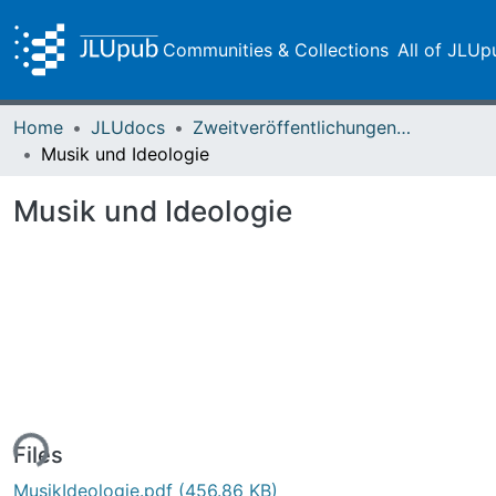
Communities & Collections
All of JLUp
Home
JLUdocs
Zweitveröffentlichungen (grüner Weg)
Musik und Ideologie
Musik und Ideologie
ding...
Files
MusikIdeologie.pdf
(456.86 KB)