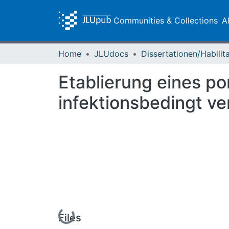
Communities & Collections
A
Home
JLUdocs
Etablierung eines p
infektionsbedingt v
Loading...
Files