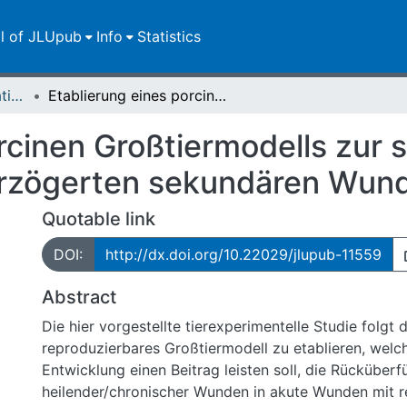
ll of JLUpub
Info
Statistics
Dissertationen/Habilitationen
Etablierung eines porcinen Großtiermodells zur sekundären und infektionsbedingt verzögerten sekundären Wundheilung
orcinen Großtiermodells zur
erzögerten sekundären Wun
Quotable link
DOI:
http://dx.doi.org/10.22029/jlupub-11559
Abstract
Die hier vorgestellte tierexperimentelle Studie folgt
reproduzierbares Großtiermodell zu etablieren, welch
Entwicklung einen Beitrag leisten soll, die Rücküber
heilender/chronischer Wunden in akute Wunden mit r