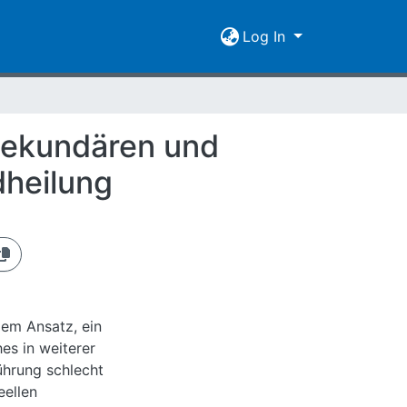
Log In
 sekundären und
dheilung
 dem Ansatz, ein
es in weiterer
führung schlecht
eellen