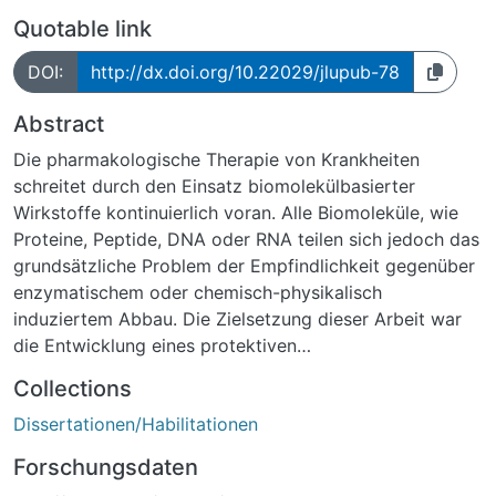
Quotable link
DOI:
http://dx.doi.org/10.22029/jlupub-78
Abstract
Die pharmakologische Therapie von Krankheiten
schreitet durch den Einsatz biomolekülbasierter
Wirkstoffe kontinuierlich voran. Alle Biomoleküle, wie
Proteine, Peptide, DNA oder RNA teilen sich jedoch das
grundsätzliche Problem der Empfindlichkeit gegenüber
enzymatischem oder chemisch-physikalisch
induziertem Abbau. Die Zielsetzung dieser Arbeit war
die Entwicklung eines protektiven
Wirkstofftransportsystems für kurze DNA-basierte
Collections
Wirkstoffmoleküle, die DNAzyme.
Dissertationen/Habilitationen
DNAzyme gehören zu den therapeutischen
Oligonukleotiden und besitzen die Fähigkeit, Ziel-mRNA
Forschungsdaten
enzymatisch zu spalten. In dieser Arbeit wurde der