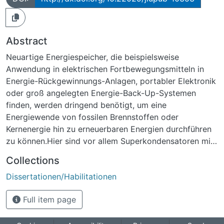
Abstract
Neuartige Energiespeicher, die beispielsweise
Anwendung in elektrischen Fortbewegungsmitteln in
Energie-Rückgewinnungs-Anlagen, portabler Elektronik
oder groß angelegten Energie-Back-Up-Systemen
finden, werden dringend benötigt, um eine
Energiewende von fossilen Brennstoffen oder
Kernenergie hin zu erneuerbaren Energien durchführen
zu können.Hier sind vor allem Superkondensatoren mit
ihrer Kombination aus hoher Leistungs- und
Collections
Energiedichte verglichen mit Batterien bzw. klassischen
Dissertationen/Habilitationen
dielektrischen Kondensatoren ein viel versprechender
Ansatz. In diesem Zusammenhang wurde in den letzten
Full item page
Jahren hydratisiertes Rutheniumdioxid (RuO2·xH2O),
mit seinen vielfältigen Redox-Zuständen und hohen