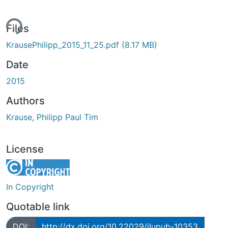
ing...
Files
KrausePhilipp_2015_11_25.pdf
(8.17 MB)
Date
2015
Authors
Krause, Philipp Paul Tim
License
In Copyright
Quotable link
DOI:
http://dx.doi.org/10.22029/jlupub-10353