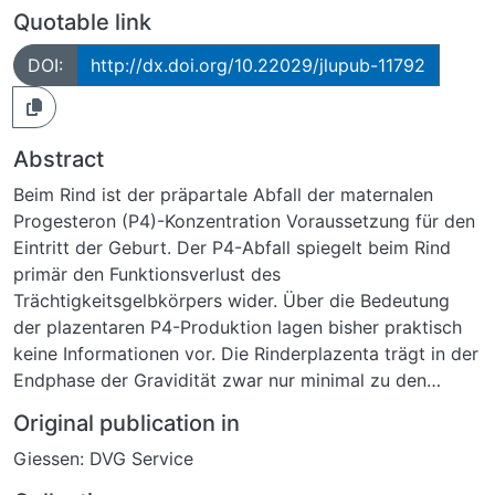
Quotable link
DOI:
http://dx.doi.org/10.22029/jlupub-11792
Abstract
Beim Rind ist der präpartale Abfall der maternalen
Progesteron (P4)-Konzentration Voraussetzung für den
Eintritt der Geburt. Der P4-Abfall spiegelt beim Rind
primär den Funktionsverlust des
Trächtigkeitsgelbkörpers wider. Über die Bedeutung
der plazentaren P4-Produktion lagen bisher praktisch
keine Informationen vor. Die Rinderplazenta trägt in der
Endphase der Gravidität zwar nur minimal zu den
maternalen P4-Spiegeln bei, jedoch bildet sie hohe
Original publication in
lokale P4-Konzentrationen im Bereich der feto-
Giessen: DVG Service
maternalen Kontaktzone. Diese könnten, vermittelt über
P4-Rezeptoren (PR) in den maternalen Karunkeln, ein