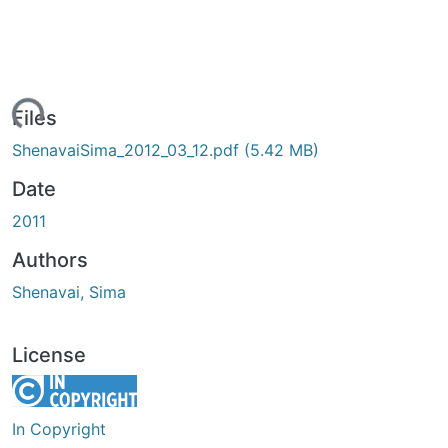
ading...
Files
ShenavaiSima_2012_03_12.pdf
(5.42 MB)
Date
2011
Authors
Shenavai, Sima
License
In Copyright