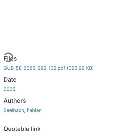
ing...
Files
GUB-58-2025-S95-105.pdf
(395.99 KB)
Date
2025
Authors
Seelbach, Fabian
Quotable link