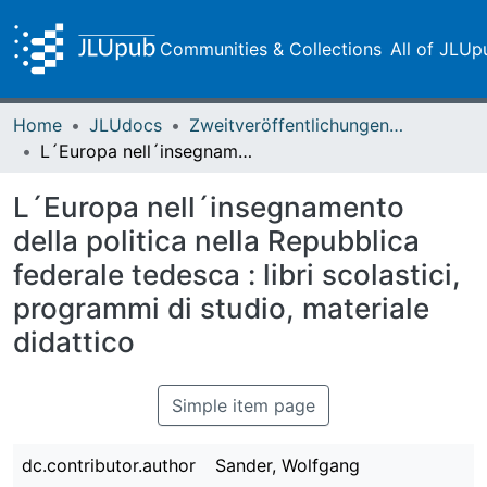
Communities & Collections
All of JLUp
Home
JLUdocs
Zweitveröffentlichungen (grüner Weg)
L´Europa nell´insegnamento della politica nella Repubblica federale tedesca : libri scolastici, programmi di studio, materiale didattico
L´Europa nell´insegnamento
della politica nella Repubblica
federale tedesca : libri scolastici,
programmi di studio, materiale
didattico
Simple item page
dc.contributor.author
Sander, Wolfgang