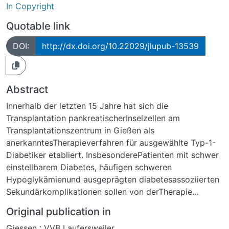
In Copyright
Quotable link
DOI:
http://dx.doi.org/10.22029/jlupub-13539
Abstract
Innerhalb der letzten 15 Jahre hat sich die
Transplantation pankreatischerInselzellen am
Transplantationszentrum in Gießen als
anerkanntesTherapieverfahren für ausgewählte Typ-1-
Diabetiker etabliert. InsbesonderePatienten mit schwer
einstellbarem Diabetes, häufigen schweren
Hypoglykämienund ausgeprägten diabetesassoziierten
Sekundärkomplikationen sollen von derTherapie
profitieren. Nur durch den biologischen Ersatz des
Original publication in
ausgefallenenInselapparates können eine normnahe
Giessen : VVB Laufersweiler
Glucosehomöostase erreicht undgleichzeitig häufige